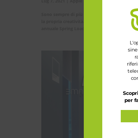
Lug 7, 2021
|
Apple novità
,
Noleggio operati
Sono sempre di più le persone che si affidano
la propria creatività. Questa primavera Apple
annuale Spring Loaded, svoltosi nuovamente 
L'o
sine
r
rife
tele
con
Scopri
per f