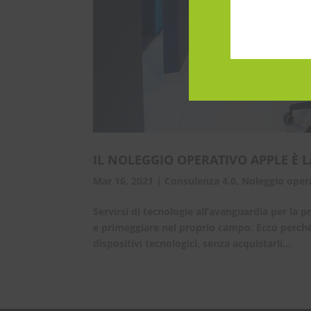
IL NOLEGGIO OPERATIVO APPLE È 
Mar 16, 2021
|
Consulenza 4.0
,
Noleggio oper
Servirsi di tecnologie all’avanguardia per la
e primeggiare nel proprio campo. Ecco perché 
dispositivi tecnologici, senza acquistarli...