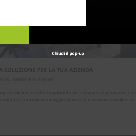
Chiudi il pop-up
LA SOLUZIONE PER LA TUA AZIENDA
ativo
,
Telefonia e Internet
 propria azienda è molto importante per rimanere al passo con i t
tramite la formula di noleggio operativo è possibile avvalersi di