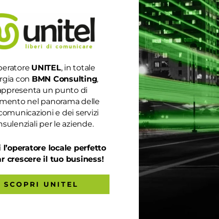
vo
,
Telefonia e Internet
 al mondo Apple per il lavoro, lo studio o per divertirsi esprime
 ha presentato le sue ultime novità con l’evento
da remoto a causa...
peratore
UNITEL
, in totale
rgia con
BMN Consulting
,
appresenta un punto di
rimento nel panorama delle
comunicazioni e dei servizi
sulenziali per le aziende.
 l’operatore locale perfetto
ar crescere il tuo business!
SCOPRI UNITEL