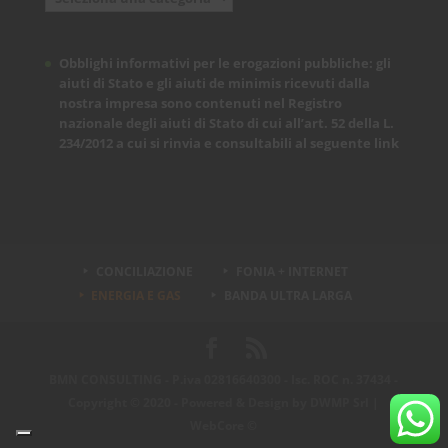
Obblighi informativi per le erogazioni pubbliche: gli
aiuti di Stato e gli aiuti de minimis ricevuti dalla
nostra impresa sono contenuti nel Registro
nazionale degli aiuti di Stato di cui all’art. 52 della L.
234/2012 a cui si rinvia e consultabili al seguente
link
CONCILIAZIONE
FONIA + INTERNET
ENERGIA E GAS
BANDA ULTRA LARGA
BMN CONSULTING - P.iva 02816640300 - Isc. ROC n. 37434 -
Copyright © 2020 - Powered & Design by
DWMP Srl |
WebCore ©