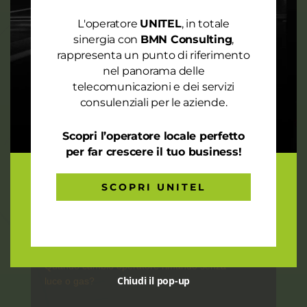
Domande
L'operatore
UNITEL
, in totale
frequenti
Energia
sinergia con
BMN Consulting
,
rappresenta un punto di riferimento
nel panorama delle
+ Gas
telecomunicazioni e dei servizi
consulenziali per le aziende.
Scopri l’operatore locale perfetto
per far crescere il tuo business!
SCOPRI UNITEL
Quando cambio operatore rimando senza
Chiudi il pop-up
luce o gas?