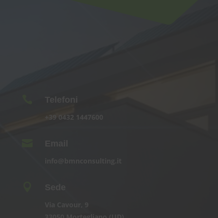

Telefoni
+39
0432 1447600

Email
info@bmnconsulting.it

Sede
Via Cavour, 9
33050 Mortegliano (UD)