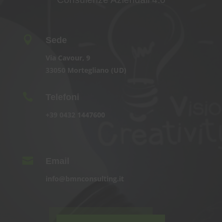

Sede
Via Cavour, 9
33050 Mortegliano (UD)

Telefoni
+39
0432 1447600

Email
info@bmnconsulting.it