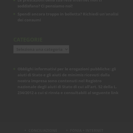
Le prestazioni della tua rete internet non ti
soddisfano? Ci pensiamo noi!
Spendi ancora troppo in bolletta? Richiedi un’analisi
dei consumi
CATEGORIE
Categorie
Obblighi informativi per le erogazioni pubbliche: gli
aiuti di Stato e gli aiuti de minimis ricevuti dalla
nostra impresa sono contenuti nel Registro
nazionale degli aiuti di Stato di cui all’art. 52 della L.
234/2012 a cui si rinvia e consultabili al seguente
link
CONCILIAZIONE
FONIA + INTERNET