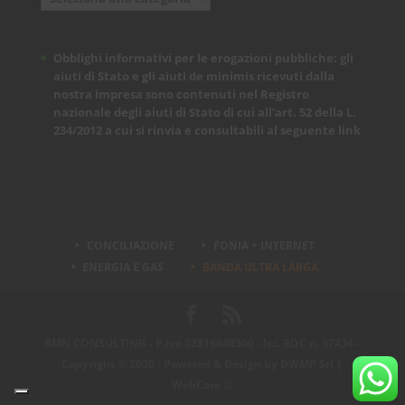
Obblighi informativi per le erogazioni pubbliche: gli
aiuti di Stato e gli aiuti de minimis ricevuti dalla
nostra impresa sono contenuti nel Registro
nazionale degli aiuti di Stato di cui all’art. 52 della L.
234/2012 a cui si rinvia e consultabili al seguente
link
CONCILIAZIONE
FONIA + INTERNET
ENERGIA E GAS
BANDA ULTRA LARGA
BMN CONSULTING - P.iva 02816640300 - Isc. ROC n. 37434 -
Copyright © 2020 - Powered & Design by
DWMP Srl |
WebCore ©