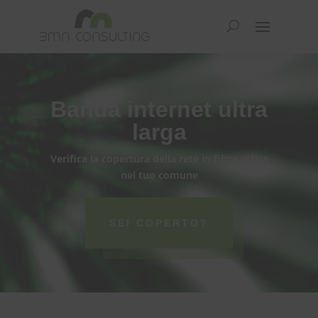
Video
Player
Banda internet ultra
larga
Verifica la copertura della rete in fibra ottica
nel tuo comune
SEI COPERTO?