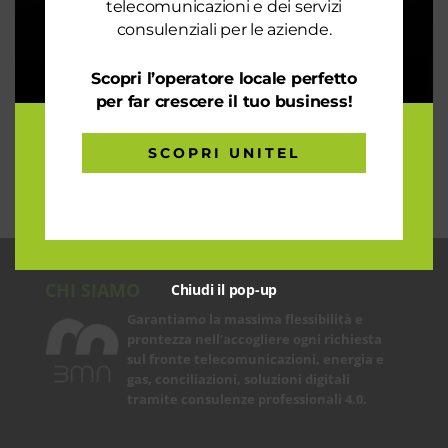
telecomunicazioni e dei servizi
un’analisi dei consumi
consulenziali per le aziende.
Rete 6G dal 2030. La rivoluzione che cambierà il
mondo intero
Scopri l’operatore locale perfetto
La digitalizzazione per l’efficienza energetica nel
per far crescere il tuo business!
mondo sostenibile
Trasforma il tuo business con il massimo della
SCOPRI UNITEL
connettività
CHI SIAMO
Chiudi il pop-up
Garantiamo la massima flessibilità e
prontezza nell’accogliere ogni richiesta
sul fronte telecomunicazioni, energia e
gas, conciliazioni, soluzioni digitali
tramite consulenze professionali 4.0.