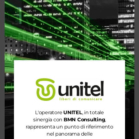
IL NOLEGGIO OPERATIVO APPLE È LA
SOLUZIONE PER LA TUA AZIENDA
Mar 16, 2021
|
Consulenza 4.0
,
Noleggio operativo
,
Telefonia e Internet
Servirsi di tecnologie all’avanguardia per la propria
azienda è molto importante per rimanere al passo
con i tempi e primeggiare nel proprio campo. Ecco
perché tramite la formula di noleggio operativo è
possibile avvalersi di dispositivi tecnologici, senza
acquistarli...
Articoli recenti
L'operatore
UNITEL
, in totale
Le prestazioni della tua rete internet non ti
sinergia con
BMN Consulting
,
soddisfano? Ci pensiamo noi!
rappresenta un punto di riferimento
nel panorama delle
Spendi ancora troppo in bolletta? Richiedi