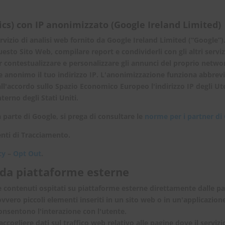
ics) con IP anonimizzato (Google Ireland Limited)
vizio di analisi web fornito da Google Ireland Limited (“Google”). 
uesto Sito Web, compilare report e condividerli con gli altri servi
r contestualizzare e personalizzare gli annunci del proprio networ
 anonimo il tuo indirizzo IP. L'anonimizzazione funziona abbrevi
ll'accordo sullo Spazio Economico Europeo l'indirizzo IP degli Utent
terno degli Stati Uniti.
 parte di Google, si prega di consultare le
norme per i partner di
menti di Tracciamento.
cy
–
Opt Out
.
 da piattaforme esterne
re contenuti ospitati su piattaforme esterne direttamente dalle pa
, ovvero piccoli elementi inseriti in un sito web o in un'applicazio
onsentono l'interazione con l'utente.
ogliere dati sul traffico web relativo alle pagine dove il servizi