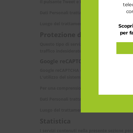
Il pulsante Tweet e i widget sociali di Twitter 
tele
con
Dati Personali trattati: Dati di utilizzo; Stru
Luogo del trattamento: Stati Uniti –
Privacy P
Scopri
Protezione da spam e bot
per f
Questo tipo di servizio analizza il traffico di
traffico indesiderate, messaggi e contenuti r
Google reCAPTCHA (Google Ireland
Google reCAPTCHA è un servizio di protezione
L'utilizzo del sistema reCAPTCHA è soggetto 
Per una comprensione dell'utilizzo dei dati da
Dati Personali trattati: Dati di utilizzo; Stru
Luogo del trattamento: Irlanda –
Privacy Poli
Statistica
I servizi contenuti nella presente sezione per