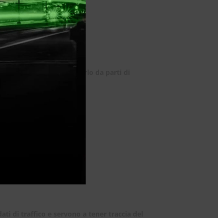
a Twitter, Inc.
enti, allo scopo di filtrarlo da parti di
 Google
.
ti di traffico e servono a tener traccia del