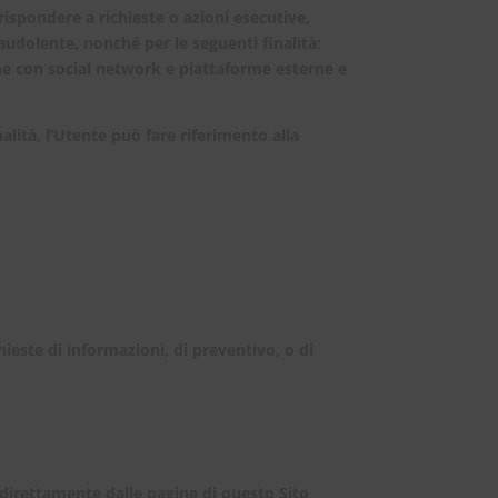
 rispondere a richieste o azioni esecutive,
fraudolente, nonché per le seguenti finalità:
ne con social network e piattaforme esterne e
alità, l’Utente può fare riferimento alla
hieste di informazioni, di preventivo, o di
 direttamente dalle pagine di questo Sito