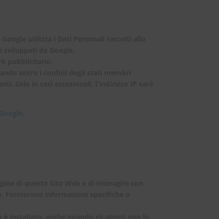
Google utilizza i Dati Personali raccolti allo
zi sviluppati da Google.
k pubblicitario.
ando entro i confini degli stati membri
i. Solo in casi eccezionali, l'indirizzo IP sarà
 Google
.
gine di questo Sito Web e di interagire con
ne. Forniscono informazioni specifiche o
o è installato, anche quando gli utenti non lo