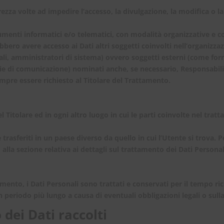
rezza volte ad impedire l’accesso, la divulgazione, la modifica o l
menti informatici e/o telematici, con modalità organizzative e con
trebbero avere accesso ai Dati altri soggetti coinvolti nell’organiz
, amministratori di sistema) ovvero soggetti esterni (come fornitor
ie di comunicazione) nominati anche, se necessario, Responsabili
mpre essere richiesto al Titolare del Trattamento.
l Titolare ed in ogni altro luogo in cui le parti coinvolte nel trat
trasferiti in un paese diverso da quello in cui l’Utente si trova. 
alla sezione relativa ai dettagli sul trattamento dei Dati Personal
to, i Dati Personali sono trattati e conservati per il tempo richi
 periodo più lungo a causa di eventuali obbligazioni legali o sull
 dei Dati raccolti