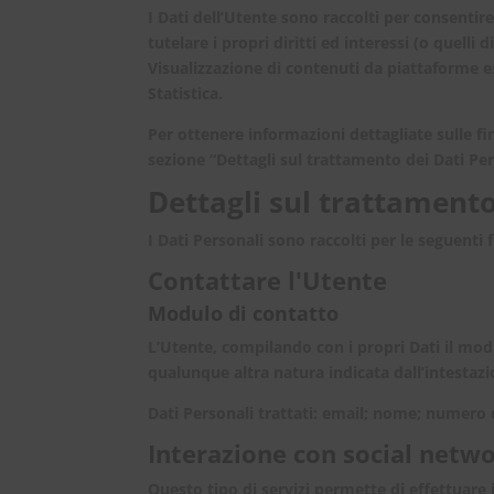
I Dati dell’Utente sono raccolti per consentire 
tutelare i propri diritti ed interessi (o quelli
Visualizzazione di contenuti da piattaforme 
Statistica.
Per ottenere informazioni dettagliate sulle fin
sezione “Dettagli sul trattamento dei Dati Per
Dettagli sul trattamento
I Dati Personali sono raccolti per le seguenti f
Contattare l'Utente
Modulo di contatto
L’Utente, compilando con i propri Dati il modu
qualunque altra natura indicata dall’intestaz
Dati Personali trattati: email; nome; numero 
Interazione con social netw
Questo tipo di servizi permette di effettuare 