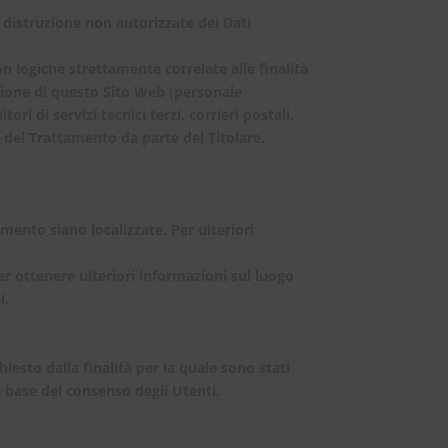
a distruzione non autorizzate dei Dati
 logiche strettamente correlate alle finalità
zazione di questo Sito Web (personale
i di servizi tecnici terzi, corrieri postali,
 del Trattamento da parte del Titolare.
tamento siano localizzate. Per ulteriori
Per ottenere ulteriori informazioni sul luogo
i.
esto dalla finalità per la quale sono stati
a base del consenso degli Utenti.