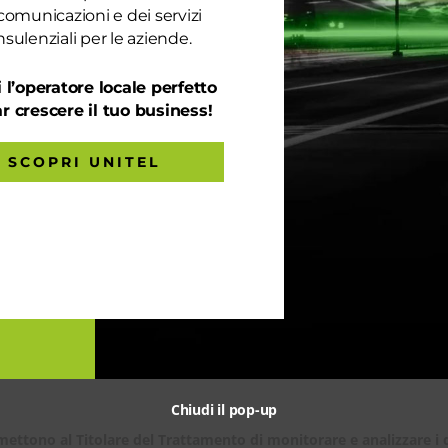
sono servizi di interazione con il social network Twitter, forniti d
comunicazioni e dei servizi
sulenziali per le aziende.
menti di Tracciamento.
olicy
.
 l’operatore locale perfetto
ar crescere il tuo business!
 questo Sito Web, potenzialmente contenente Dati Personali degli Ut
SCOPRI UNITEL
iconosciuti come SPAM o proteggerlo da attività di bot malevoli.
 Limited)
 dallo SPAM fornito da Google Ireland Limited.
alla
privacy policy
e ai
termini di utilizzo
di Google.
 parte di Google, si prega di consultare le
norme per i partner di
menti di Tracciamento.
cy
.
Chiudi il pop-up
mettono al Titolare del Trattamento di monitorare e analizzare i da