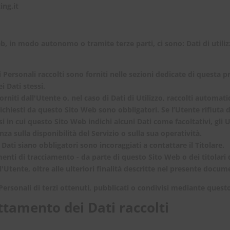
ng.it
Web, in modo autonomo o tramite terze parti, ci sono: Dati di util
 Personali raccolti sono forniti nelle sezioni dedicate di questa p
i Dati stessi.
rniti dall'Utente o, nel caso di Dati di Utilizzo, raccolti automa
richiesti da questo Sito Web sono obbligatori. Se l’Utente rifiuta
si in cui questo Sito Web indichi alcuni Dati come facoltativi, gli
za sulla disponibilità del Servizio o sulla sua operatività.
Dati siano obbligatori sono incoraggiati a contattare il Titolare.
umenti di tracciamento - da parte di questo Sito Web o dei titolari 
dall'Utente, oltre alle ulteriori finalità descritte nel presente docu
Personali di terzi ottenuti, pubblicati o condivisi mediante quest
ttamento dei Dati raccolti