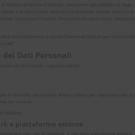
al Titolare di fornire il Servizio, adempiere agli obblighi di legge,
 di Utenti o di terze parti), individuare eventuali attività dolose o 
esterne, Contattare l'Utente, Protezione da spam e bot, Interazio
alità del trattamento e sui Dati Personali trattati per ciascuna fin
sonali”.
 dei Dati Personali
inalità ed utilizzando i seguenti servizi:
lo di contatto, acconsente al loro utilizzo per rispondere alle ric
ione del modulo.
di telefono.
ork e piattaforme esterne
interazioni con i social network, o con altre piattaforme esterne,