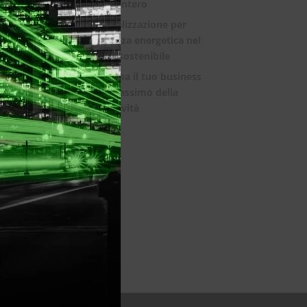
mondo intero
La digitalizzazione per
l’efficienza energetica nel
mondo sostenibile
Trasforma il tuo business
con il massimo della
connettività