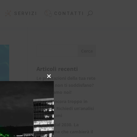
SERVIZI
CONTATTI
Articoli recenti
Le prestazioni della tua rete
Close
internet non ti soddisfano?
this
module
Ci pensiamo noi!
Spendi ancora troppo in
bolletta? Richiedi un’analisi
dei consumi
Rete 6G dal 2030. La
rivoluzione che cambierà il