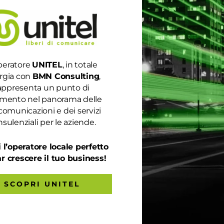
peratore
UNITEL
, in totale
rgia con
BMN Consulting
,
appresenta un punto di
rimento nel panorama delle
TING
comunicazioni e dei servizi
sulenziali per le aziende.
inazione! Auguriamo a tutti i nostri Clienti una serena estate. Le
 l’operatore locale perfetto
o riposo.Il nostro gruppo ti augura una serena estate 2021.
ar crescere il tuo business!
SCOPRI UNITEL