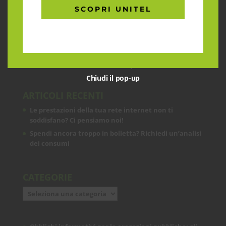
CHI SIAMO
SCOPRI UNITEL
Garantiamo la massima flessibilità e
prontezza nell’accogliere ogni richiesta
sul fronte telecomunicazioni, energia e
gas, conciliazioni, soluzioni digitali
tramite consulenze professionali 4.0.
Chiudi il pop-up
ARTICOLI RECENTI
Le prestazioni della tua rete internet non ti
soddisfano? Ci pensiamo noi!
Spendi ancora troppo in bolletta? Richiedi un’analisi
dei consumi
CATEGORIE
Categorie