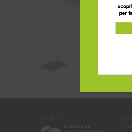
Scopri
per f
CHI SIAMO
ARTI
Garantiamo la
Le