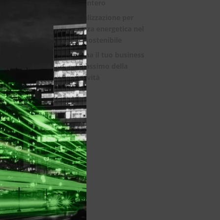
mondo intero
this
module
La digitalizzazione per
l’efficienza energetica nel
mondo sostenibile
Trasforma il tuo business
con il massimo della
connettività