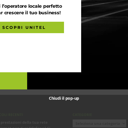
 l’operatore locale perfetto
ar crescere il tuo business!
SCOPRI UNITEL
Chiudi il pop-up
COLI RECENTI
CATEGORIE
Categorie
 prestazioni della tua rete