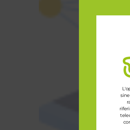
L'o
sine
r
rife
tele
con