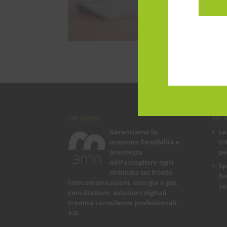
CHI SIAMO
ARTI
Garantiamo la
Le
massima flessibilità e
in
prontezza
pe
nell’accogliere ogni
Sp
richiesta sul fronte
bo
telecomunicazioni, energia e gas,
co
conciliazioni, soluzioni digitali
tramite consulenze professionali
4.0.