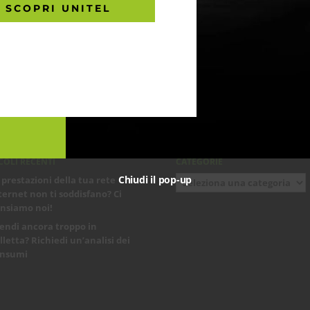
SCOPRI UNITEL
COLI RECENTI
CATEGORIE
Chiudi il pop-up
Categorie
 prestazioni della tua rete
ternet non ti soddisfano? Ci
nsiamo noi!
endi ancora troppo in
lletta? Richiedi un’analisi dei
nsumi