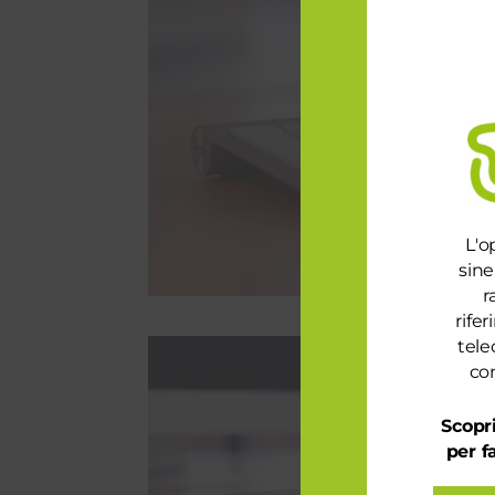
L'o
sine
r
rife
tele
con
Scopri
per f