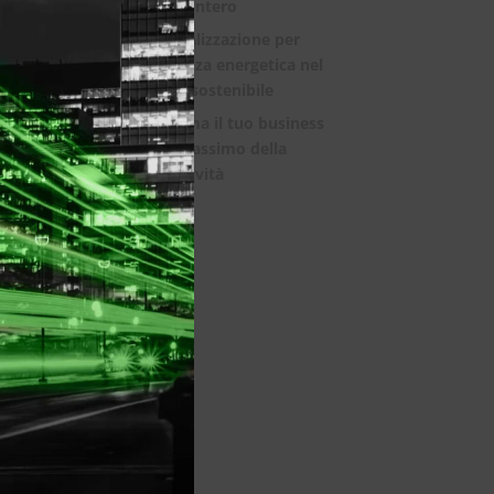
mondo intero
La digitalizzazione per
l’efficienza energetica nel
mondo sostenibile
Trasforma il tuo business
con il massimo della
connettività