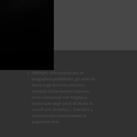
Obblighi informativi per le
erogazioni pubbliche: gli aiuti di
Stato e gli aiuti de minimis
ricevuti dalla nostra impresa
sono contenuti nel Registro
nazionale degli aiuti di Stato di
cui all’art. 52 della L. 234/2012 a
cui si rinvia e consultabili al
seguente
link