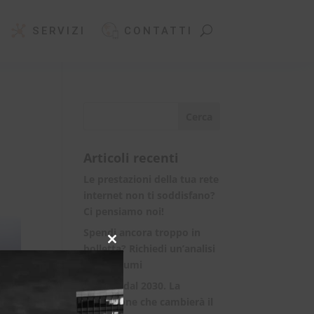
SERVIZI
CONTATTI
Articoli recenti
Le prestazioni della tua rete
internet non ti soddisfano?
Ci pensiamo noi!
Spendi ancora troppo in
bolletta? Richiedi un’analisi
Close
this
dei consumi
module
Rete 6G dal 2030. La
rivoluzione che cambierà il