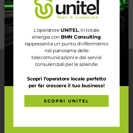
La digitalizzazione per l’efficienza energetica nel
mondo sostenibile
Trasforma il tuo business con il massimo della
connettività
L'operatore
UNITEL
, in totale
sinergia con
BMN Consulting
,
rappresenta un punto di riferimento
nel panorama delle
telecomunicazioni e dei servizi
CHI SIAMO
consulenziali per le aziende.
Garantiamo la massima flessibilità e
prontezza nell’accogliere ogni richiesta
Scopri l’operatore locale perfetto
sul fronte telecomunicazioni, energia e
per far crescere il tuo business!
gas, conciliazioni, soluzioni digitali
tramite consulenze professionali 4.0.
SCOPRI UNITEL
ARTICOLI RECENTI
Le prestazioni della tua rete internet non ti
soddisfano? Ci pensiamo noi!