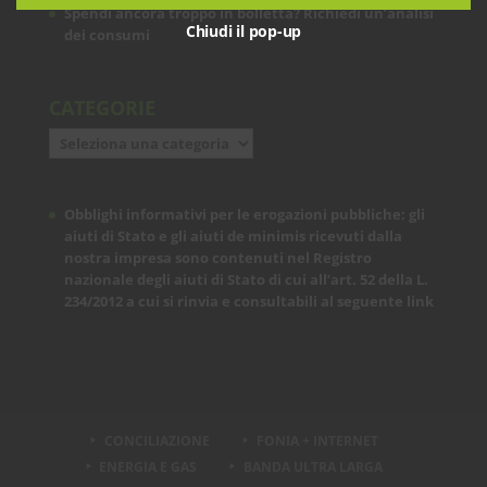
Spendi ancora troppo in bolletta? Richiedi un’analisi
Chiudi il pop-up
dei consumi
CATEGORIE
Categorie
Obblighi informativi per le erogazioni pubbliche: gli
aiuti di Stato e gli aiuti de minimis ricevuti dalla
nostra impresa sono contenuti nel Registro
nazionale degli aiuti di Stato di cui all’art. 52 della L.
234/2012 a cui si rinvia e consultabili al seguente
link
CONCILIAZIONE
FONIA + INTERNET
ENERGIA E GAS
BANDA ULTRA LARGA