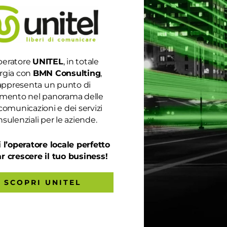
peratore
UNITEL
, in totale
rgia con
BMN Consulting
,
appresenta un punto di
rimento nel panorama delle
IAMO DI COSA SI TRATTA
comunicazioni e dei servizi
sulenziali per le aziende.
romossa dal Governo per potenziare la connessione in banda ultr
 l’operatore locale perfetto
cosa si tratta. Il voucher consiste nell’erogazione di un contributo
ar crescere il tuo business!
SCOPRI UNITEL