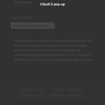
dei consumi
Chiudi il pop-up
CATEGORIE
Categorie
Obblighi informativi per le erogazioni pubbliche: gli
aiuti di Stato e gli aiuti de minimis ricevuti dalla
nostra impresa sono contenuti nel Registro
nazionale degli aiuti di Stato di cui all’art. 52 della L.
234/2012 a cui si rinvia e consultabili al seguente
link
CONCILIAZIONE
FONIA + INTERNET
ENERGIA E GAS
BANDA ULTRA LARGA