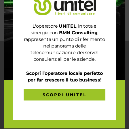
mondo sostenibile
Trasforma il tuo business con il massimo della
connettività
L'operatore
UNITEL
, in totale
sinergia con
BMN Consulting
,
rappresenta un punto di riferimento
nel panorama delle
telecomunicazioni e dei servizi
CHI SIAMO
consulenziali per le aziende.
Garantiamo la massima flessibilità e
prontezza nell’accogliere ogni richiesta
Scopri l’operatore locale perfetto
sul fronte telecomunicazioni, energia e
per far crescere il tuo business!
gas, conciliazioni, soluzioni digitali
tramite consulenze professionali 4.0.
SCOPRI UNITEL
ARTICOLI RECENTI
Le prestazioni della tua rete internet non ti
soddisfano? Ci pensiamo noi!
Spendi ancora troppo in bolletta? Richiedi un’analisi