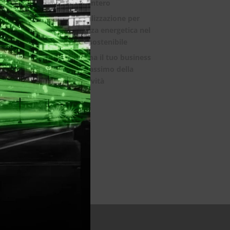
mondo intero
La digitalizzazione per
l’efficienza energetica nel
mondo sostenibile
Trasforma il tuo business
con il massimo della
connettività