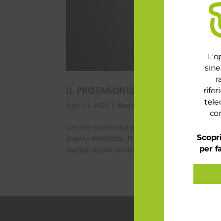
L'o
sine
r
IL PROTAGONISTA NEL MONDO POST
rife
tele
Ago 13, 2021
|
Novità
,
Telefonia e Internet
con
La crisi economica globale causata dalla pand
Scopri
Guerra Mondiale. Tutto il mondo ha reagito f
per f
rapida. Anche se con tempistiche e metodolog