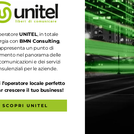
peratore
UNITEL
, in totale
rgia con
BMN Consulting
,
appresenta un punto di
-COVID È IL MOBILE
rimento nel panorama delle
comunicazioni e dei servizi
sulenziali per le aziende.
emia di Covid 19 è la più grave mai registrata dopo la Seconda
 l’operatore locale perfetto
in da subito attuando provvedimenti in favore di una ripresa più
ar crescere il tuo business!
ie...
SCOPRI UNITEL