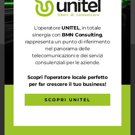
La digitalizzazione per l’efficienza energetica nel
mondo sostenibile
Trasforma il tuo business con il massimo della
connettività
L'operatore
UNITEL
, in totale
sinergia con
BMN Consulting
,
rappresenta un punto di riferimento
nel panorama delle
telecomunicazioni e dei servizi
CHI SIAMO
consulenziali per le aziende.
Garantiamo la massima flessibilità e
prontezza nell’accogliere ogni richiesta
Scopri l’operatore locale perfetto
sul fronte telecomunicazioni, energia e
per far crescere il tuo business!
gas, conciliazioni, soluzioni digitali
tramite consulenze professionali 4.0.
SCOPRI UNITEL
ARTICOLI RECENTI
Le prestazioni della tua rete internet non ti
soddisfano? Ci pensiamo noi!
Spendi ancora troppo in bolletta? Richiedi un’analisi