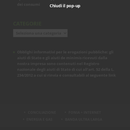
dei consumi
Chiudi il pop-up
CATEGORIE
Categorie
Obblighi informativi per le erogazioni pubbliche: gli
aiuti di Stato e gli aiuti de minimis ricevuti dalla
nostra impresa sono contenuti nel Registro
nazionale degli aiuti di Stato di cui all’art. 52 della L.
234/2012 a cui si rinvia e consultabili al seguente
link
CONCILIAZIONE
FONIA + INTERNET
ENERGIA E GAS
BANDA ULTRA LARGA