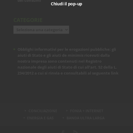
dei consumi
Chiudi il pop-up
CATEGORIE
Categorie
Obblighi informativi per le erogazioni pubbliche: gli
aiuti di Stato e gli aiuti de minimis ricevuti dalla
nostra impresa sono contenuti nel Registro
nazionale degli aiuti di Stato di cui all’art. 52 della L.
234/2012 a cui si rinvia e consultabili al seguente
link
CONCILIAZIONE
FONIA + INTERNET
ENERGIA E GAS
BANDA ULTRA LARGA