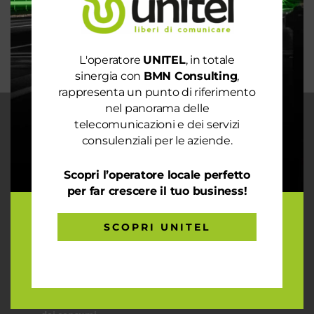
mondo sostenibile
Trasforma il tuo business con il massimo della
connettività
L'operatore
UNITEL
, in totale
sinergia con
BMN Consulting
,
rappresenta un punto di riferimento
nel panorama delle
telecomunicazioni e dei servizi
CHI SIAMO
consulenziali per le aziende.
Garantiamo la massima flessibilità e
prontezza nell’accogliere ogni richiesta
Scopri l’operatore locale perfetto
sul fronte telecomunicazioni, energia e
per far crescere il tuo business!
gas, conciliazioni, soluzioni digitali
tramite consulenze professionali 4.0.
SCOPRI UNITEL
ARTICOLI RECENTI
Le prestazioni della tua rete internet non ti
soddisfano? Ci pensiamo noi!
Spendi ancora troppo in bolletta? Richiedi un’analisi