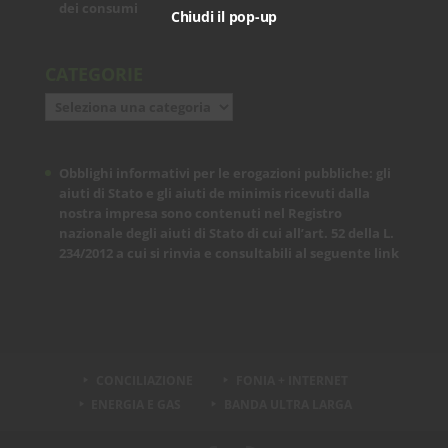
dei consumi
Chiudi il pop-up
CATEGORIE
Categorie
Obblighi informativi per le erogazioni pubbliche: gli
aiuti di Stato e gli aiuti de minimis ricevuti dalla
nostra impresa sono contenuti nel Registro
nazionale degli aiuti di Stato di cui all’art. 52 della L.
234/2012 a cui si rinvia e consultabili al seguente
link
CONCILIAZIONE
FONIA + INTERNET
ENERGIA E GAS
BANDA ULTRA LARGA