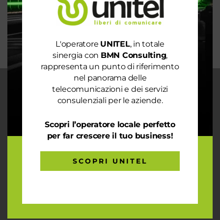
mondo sostenibile
Trasforma il tuo business con il massimo della
connettività
L'operatore
UNITEL
, in totale
sinergia con
BMN Consulting
,
rappresenta un punto di riferimento
nel panorama delle
telecomunicazioni e dei servizi
CHI SIAMO
consulenziali per le aziende.
Garantiamo la massima flessibilità e
prontezza nell’accogliere ogni richiesta
Scopri l’operatore locale perfetto
sul fronte telecomunicazioni, energia e
per far crescere il tuo business!
gas, conciliazioni, soluzioni digitali
tramite consulenze professionali 4.0.
SCOPRI UNITEL
ARTICOLI RECENTI
Le prestazioni della tua rete internet non ti
soddisfano? Ci pensiamo noi!
Spendi ancora troppo in bolletta? Richiedi un’analisi