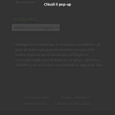
dei consumi
Chiudi il pop-up
CATEGORIE
Categorie
Obblighi informativi per le erogazioni pubbliche: gli
aiuti di Stato e gli aiuti de minimis ricevuti dalla
nostra impresa sono contenuti nel Registro
nazionale degli aiuti di Stato di cui all’art. 52 della L.
234/2012 a cui si rinvia e consultabili al seguente
link
CONCILIAZIONE
FONIA + INTERNET
ENERGIA E GAS
BANDA ULTRA LARGA