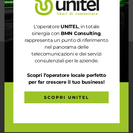
mondo sostenibile
Trasforma il tuo business con il massimo della
connettività
L'operatore
UNITEL
, in totale
sinergia con
BMN Consulting
,
rappresenta un punto di riferimento
nel panorama delle
telecomunicazioni e dei servizi
CHI SIAMO
consulenziali per le aziende.
Garantiamo la massima flessibilità e
prontezza nell’accogliere ogni richiesta
Scopri l’operatore locale perfetto
sul fronte telecomunicazioni, energia e
per far crescere il tuo business!
gas, conciliazioni, soluzioni digitali
tramite consulenze professionali 4.0.
SCOPRI UNITEL
ARTICOLI RECENTI
Le prestazioni della tua rete internet non ti
soddisfano? Ci pensiamo noi!
Spendi ancora troppo in bolletta? Richiedi un’analisi