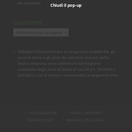
dei consumi
Chiudi il pop-up
CATEGORIE
Categorie
Obblighi informativi per le erogazioni pubbliche: gli
aiuti di Stato e gli aiuti de minimis ricevuti dalla
nostra impresa sono contenuti nel Registro
nazionale degli aiuti di Stato di cui all’art. 52 della L.
234/2012 a cui si rinvia e consultabili al seguente
link
CONCILIAZIONE
FONIA + INTERNET
ENERGIA E GAS
BANDA ULTRA LARGA