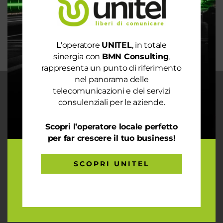
mondo sostenibile
Trasforma il tuo business con il massimo della
connettività
L'operatore
UNITEL
, in totale
sinergia con
BMN Consulting
,
rappresenta un punto di riferimento
nel panorama delle
telecomunicazioni e dei servizi
CHI SIAMO
consulenziali per le aziende.
Garantiamo la massima flessibilità e
prontezza nell’accogliere ogni richiesta
Scopri l’operatore locale perfetto
sul fronte telecomunicazioni, energia e
per far crescere il tuo business!
gas, conciliazioni, soluzioni digitali
tramite consulenze professionali 4.0.
SCOPRI UNITEL
ARTICOLI RECENTI
Le prestazioni della tua rete internet non ti
soddisfano? Ci pensiamo noi!
Spendi ancora troppo in bolletta? Richiedi un’analisi