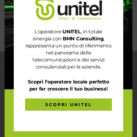
La digitalizzazione per l’efficienza energetica nel
mondo sostenibile
Trasforma il tuo business con il massimo della
connettività
L'operatore
UNITEL
, in totale
sinergia con
BMN Consulting
,
rappresenta un punto di riferimento
nel panorama delle
telecomunicazioni e dei servizi
CHI SIAMO
consulenziali per le aziende.
Garantiamo la massima flessibilità e
Scopri l’operatore locale perfetto
prontezza nell’accogliere ogni richiesta
sul fronte telecomunicazioni, energia e
per far crescere il tuo business!
gas, conciliazioni, soluzioni digitali
tramite consulenze professionali 4.0.
SCOPRI UNITEL
ARTICOLI RECENTI
Le prestazioni della tua rete internet non ti
soddisfano? Ci pensiamo noi!