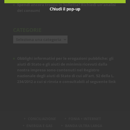
Spendi ancora troppo in bolletta? Richiedi un’analisi
Chiudi il pop-up
dei consumi
CATEGORIE
Categorie
Obblighi informativi per le erogazioni pubbliche: gli
aiuti di Stato e gli aiuti de minimis ricevuti dalla
nostra impresa sono contenuti nel Registro
nazionale degli aiuti di Stato di cui all’art. 52 della L.
234/2012 a cui si rinvia e consultabili al seguente
link
CONCILIAZIONE
FONIA + INTERNET
ENERGIA E GAS
BANDA ULTRA LARGA