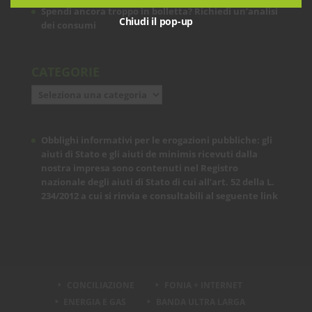
Spendi ancora troppo in bolletta? Richiedi un’analisi
Chiudi il pop-up
dei consumi
CATEGORIE
Categorie
Obblighi informativi per le erogazioni pubbliche: gli
aiuti di Stato e gli aiuti de minimis ricevuti dalla
nostra impresa sono contenuti nel Registro
nazionale degli aiuti di Stato di cui all’art. 52 della L.
234/2012 a cui si rinvia e consultabili al seguente
link
CONCILIAZIONE
FONIA + INTERNET
ENERGIA E GAS
BANDA ULTRA LARGA