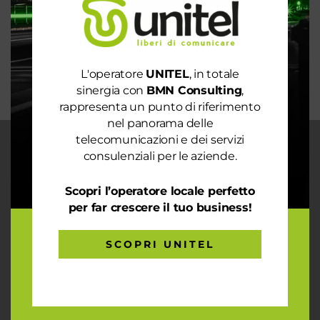
La digitalizzazione per l’efficienza energetica nel
mondo sostenibile
Trasforma il tuo business con il massimo della
connettività
L'operatore
UNITEL
, in totale
sinergia con
BMN Consulting
,
rappresenta un punto di riferimento
nel panorama delle
telecomunicazioni e dei servizi
CHI SIAMO
consulenziali per le aziende.
Garantiamo la massima flessibilità e
Scopri l’operatore locale perfetto
prontezza nell’accogliere ogni richiesta
sul fronte telecomunicazioni, energia e
per far crescere il tuo business!
gas, conciliazioni, soluzioni digitali
tramite consulenze professionali 4.0.
SCOPRI UNITEL
ARTICOLI RECENTI
Le prestazioni della tua rete internet non ti
soddisfano? Ci pensiamo noi!