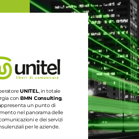
peratore
UNITEL
, in totale
rgia con
BMN Consulting
,
appresenta un punto di
rimento nel panorama delle
comunicazioni e dei servizi
 OBBLIGATORIO AL MERCATO LIBERO
sulenziali per le aziende.
,
Telefonia e Internet