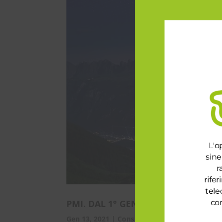
L'o
sine
r
rife
tele
PMI. DAL 1° GENNAIO 2021 AL VIA
con
Gen 13, 2021
|
Consulenza 4.0
,
Energia e Gas