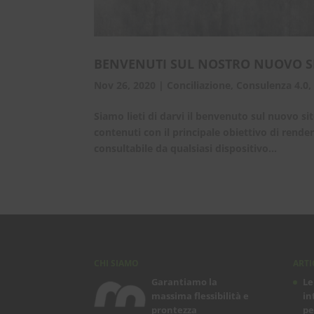
BENVENUTI SUL NOSTRO NUOVO S
Nov 26, 2020
|
Conciliazione
,
Consulenza 4.0
Siamo lieti di darvi il benvenuto sul nuovo si
contenuti con il principale obiettivo di rende
consultabile da qualsiasi dispositivo...
CHI SIAMO
ARTI
Garantiamo la
Le
massima flessibilità e
in
prontezza
pe