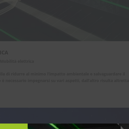
ICA
,
Mobilità elettrica
lla di ridurre al minimo l’impatto ambientale e salvaguardare il
 è necessario impegnarsi su vari aspetti, dall’altro risulta altrett