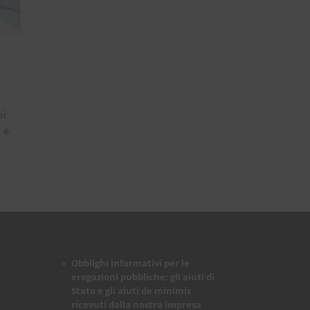
ei
 e
Obblighi informativi per le
erogazioni pubbliche: gli aiuti di
Stato e gli aiuti de minimis
ricevuti dalla nostra impresa