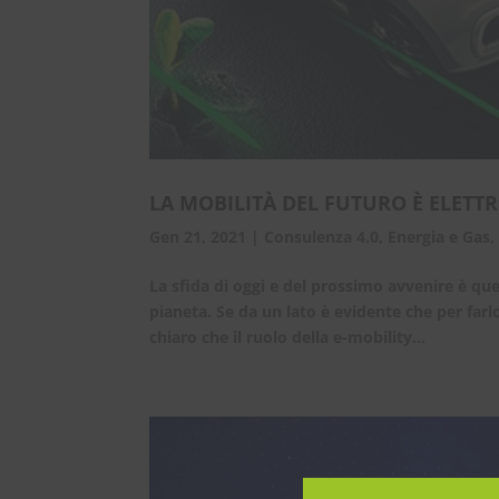
LA MOBILITÀ DEL FUTURO È ELETTR
Gen 21, 2021
|
Consulenza 4.0
,
Energia e Gas
La sfida di oggi e del prossimo avvenire è que
pianeta. Se da un lato è evidente che per farlo
chiaro che il ruolo della e-mobility...