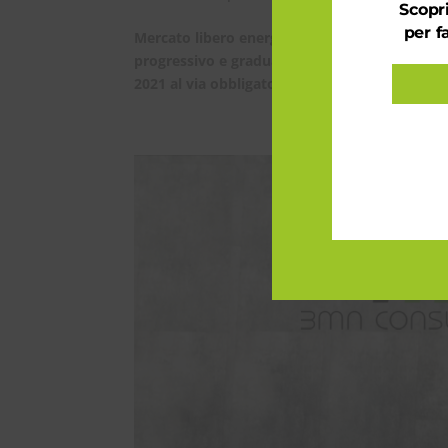
Scopri
per f
Mercato libero energia, quando? Un comunica
progressivo e graduale obbligatorio, dal servi
2021 al via obbligatorio al mercato libero,...