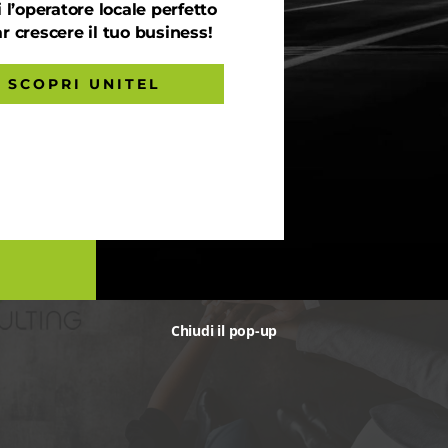
 l’operatore locale perfetto
ar crescere il tuo business!
to di ARERA di fine Novembre 2020, annuncia l’inizio del passag
zio di maggior tutela al mercato libero per le PMI. Dal 1° Gennaio
SCOPRI UNITEL
Chiudi il pop-up