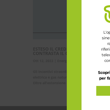
L'o
sine
r
ESTESO IL CREDITO D’IMPOSTA DI 
rife
CONTRASTA IL CARO ENERGIA
tele
con
Ott 12, 2022
|
Energia e Gas
,
Novità
Gli incentivi straordinari pensati dal Govern
Scopri
elettrica e gas naturale, riportano importanti
per f
Oltre all’estensione dei crediti di...