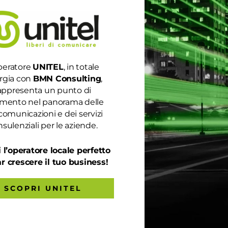
peratore
UNITEL
, in totale
rgia con
BMN Consulting
,
appresenta un punto di
ENERGIA E GAS. ACCEDI SUBITO ALL’AGEVOLAZIONE 
rimento nel panorama delle
comunicazioni e dei servizi
sulenziali per le aziende.
o come opportunità per agevolare le imprese sull’acquisto di ener
 l’operatore locale perfetto
 novità tra cui anche quelle riguardanti le imprese non energivore
ar crescere il tuo business!
SCOPRI UNITEL