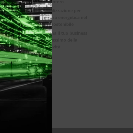
mondo intero
La digitalizzazione per
l’efficienza energetica nel
mondo sostenibile
Trasforma il tuo business
con il massimo della
connettività
E
gia
.