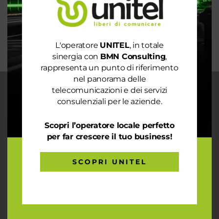
La digitalizzazione per l’efficienza energetica nel
mondo sostenibile
Trasforma il tuo business con il massimo della
connettività
L'operatore
UNITEL
, in totale
sinergia con
BMN Consulting
,
rappresenta un punto di riferimento
nel panorama delle
telecomunicazioni e dei servizi
CHI SIAMO
consulenziali per le aziende.
Garantiamo la massima flessibilità e
prontezza nell’accogliere ogni richiesta
Scopri l’operatore locale perfetto
sul fronte telecomunicazioni, energia e
per far crescere il tuo business!
gas, conciliazioni, soluzioni digitali
tramite consulenze professionali 4.0.
SCOPRI UNITEL
ARTICOLI RECENTI
Le prestazioni della tua rete internet non ti
soddisfano? Ci pensiamo noi!
Spendi ancora troppo in bolletta? Richiedi un’analisi