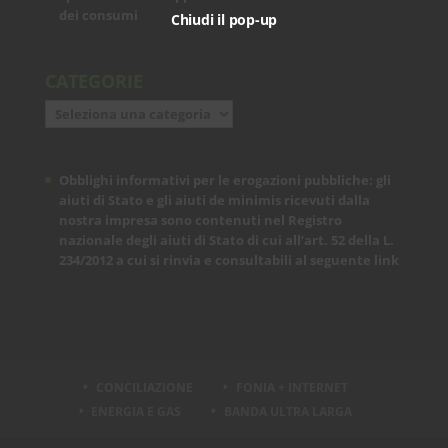
dei consumi
Chiudi il pop-up
CATEGORIE
Categorie
Obblighi informativi per le erogazioni pubbliche: gli
aiuti di Stato e gli aiuti de minimis ricevuti dalla
nostra impresa sono contenuti nel Registro
nazionale degli aiuti di Stato di cui all’art. 52 della L.
234/2012 a cui si rinvia e consultabili al seguente
link
CONCILIAZIONE
FONIA + INTERNET
ENERGIA E GAS
BANDA ULTRA LARGA