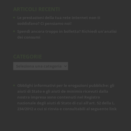
ARTICOLI RECENTI
Le prestazioni della tua rete internet non ti
soddisfano? Ci pensiamo noi!
Spendi ancora troppo in bolletta? Richiedi un’analisi
dei consumi
CATEGORIE
Categorie
Obblighi informativi per le erogazioni pubbliche: gli
aiuti di Stato e gli aiuti de minimis ricevuti dalla
nostra impresa sono contenuti nel Registro
nazionale degli aiuti di Stato di cui all’art. 52 della L.
234/2012 a cui si rinvia e consultabili al seguente
link