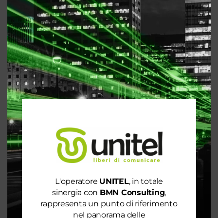
LA NUOVA CONSULENZA È ON LINE
Dic 3, 2020
|
Conciliazione
,
Consulenza 4.0
,
Energia
e Gas
,
Telefonia e Internet
La crisi economica indotta dall’emergenza sanitaria,
ha proiettato le attività a modificare tutte le
interazioni includendo anche quelle tra clienti e
fornitori. Si è reso necessario cambiare le abitudini
a tutto il circuito dell’organizzazione di vendita e
acquisto...
L'operatore
UNITEL
, in totale
sinergia con
BMN Consulting
,
rappresenta un punto di riferimento
nel panorama delle