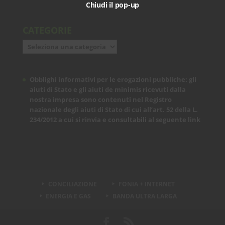
Chiudi il pop-up
CATEGORIE
Categorie
Obblighi informativi per le erogazioni pubbliche: gli
aiuti di Stato e gli aiuti de minimis ricevuti dalla
nostra impresa sono contenuti nel Registro
nazionale degli aiuti di Stato di cui all’art. 52 della L.
234/2012 a cui si rinvia e consultabili al seguente
link
CONCILIAZIONE
FONIA + INTERNET
ENERGIA E GAS
BANDA ULTRA LARGA