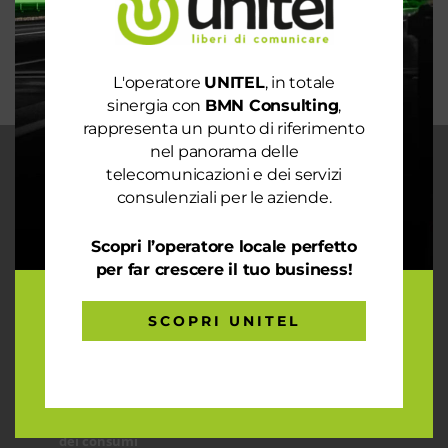
mondo sostenibile
Trasforma il tuo business con il massimo della
connettività
L'operatore
UNITEL
, in totale
sinergia con
BMN Consulting
,
rappresenta un punto di riferimento
nel panorama delle
CHI SIAMO
telecomunicazioni e dei servizi
consulenziali per le aziende.
Garantiamo la massima flessibilità e
prontezza nell’accogliere ogni richiesta
sul fronte telecomunicazioni, energia e
Scopri l’operatore locale perfetto
gas, conciliazioni, soluzioni digitali
per far crescere il tuo business!
tramite consulenze professionali 4.0.
SCOPRI UNITEL
ARTICOLI RECENTI
Le prestazioni della tua rete internet non ti
soddisfano? Ci pensiamo noi!
Spendi ancora troppo in bolletta? Richiedi un’analisi
dei consumi