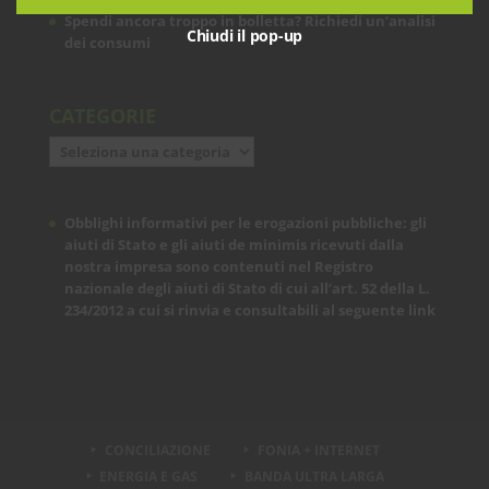
Spendi ancora troppo in bolletta? Richiedi un’analisi
Chiudi il pop-up
dei consumi
CATEGORIE
Categorie
Obblighi informativi per le erogazioni pubbliche: gli
aiuti di Stato e gli aiuti de minimis ricevuti dalla
nostra impresa sono contenuti nel Registro
nazionale degli aiuti di Stato di cui all’art. 52 della L.
234/2012 a cui si rinvia e consultabili al seguente
link
CONCILIAZIONE
FONIA + INTERNET
ENERGIA E GAS
BANDA ULTRA LARGA