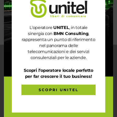
La digitalizzazione per l’efficienza energetica nel
mondo sostenibile
Trasforma il tuo business con il massimo della
connettività
L'operatore
UNITEL
, in totale
sinergia con
BMN Consulting
,
rappresenta un punto di riferimento
nel panorama delle
telecomunicazioni e dei servizi
CHI SIAMO
consulenziali per le aziende.
Garantiamo la massima flessibilità e
Scopri l’operatore locale perfetto
prontezza nell’accogliere ogni richiesta
sul fronte telecomunicazioni, energia e
per far crescere il tuo business!
gas, conciliazioni, soluzioni digitali
tramite consulenze professionali 4.0.
SCOPRI UNITEL
ARTICOLI RECENTI
Le prestazioni della tua rete internet non ti
soddisfano? Ci pensiamo noi!