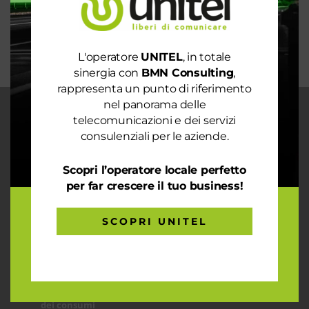
mondo sostenibile
Trasforma il tuo business con il massimo della
connettività
L'operatore
UNITEL
, in totale
sinergia con
BMN Consulting
,
rappresenta un punto di riferimento
nel panorama delle
telecomunicazioni e dei servizi
CHI SIAMO
consulenziali per le aziende.
Garantiamo la massima flessibilità e
prontezza nell’accogliere ogni richiesta
Scopri l’operatore locale perfetto
sul fronte telecomunicazioni, energia e
gas, conciliazioni, soluzioni digitali
per far crescere il tuo business!
tramite consulenze professionali 4.0.
SCOPRI UNITEL
ARTICOLI RECENTI
Le prestazioni della tua rete internet non ti
soddisfano? Ci pensiamo noi!
Spendi ancora troppo in bolletta? Richiedi un’analisi
dei consumi