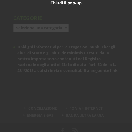
Chiudi il pop-up
CATEGORIE
Categorie
Obblighi informativi per le erogazioni pubbliche: gli
aiuti di Stato e gli aiuti de minimis ricevuti dalla
nostra impresa sono contenuti nel Registro
nazionale degli aiuti di Stato di cui all’art. 52 della L.
234/2012 a cui si rinvia e consultabili al seguente
link
CONCILIAZIONE
FONIA + INTERNET
ENERGIA E GAS
BANDA ULTRA LARGA