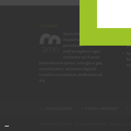
CHI SIAMO
ARTI
Garantiamo la
Le
massima flessibilità e
in
prontezza
pe
nell’accogliere ogni
Sp
richiesta sul fronte
bo
telecomunicazioni, energia e gas,
co
conciliazioni, soluzioni digitali
tramite consulenze professionali
4.0.
CONCILIAZIONE
FONIA + INTERNET
BMN CONSULTING - P.iva 02816640300 - Isc. ROC n. 3