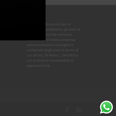
Obblighi informativi per le
erogazioni pubbliche: gli aiuti di
Stato e gli aiuti de minimis
ricevuti dalla nostra impresa
sono contenuti nel Registro
nazionale degli aiuti di Stato di
cui all’art. 52 della L. 234/2012 a
cui si rinvia e consultabili al
seguente
link