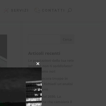
SERVIZI
CONTATTI
Articoli recenti
Le prestazioni della tua rete
internet non ti soddisfano?
Close
this
Ci pensiamo noi!
module
Spendi ancora troppo in
bolletta? Richiedi un’analisi
dei consumi
Rete 6G dal 2030. La
rivoluzione che cambierà il