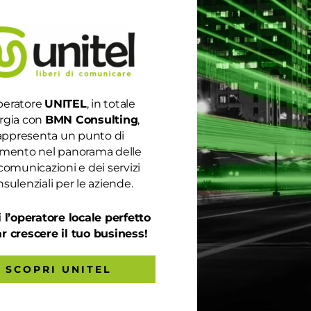
peratore
UNITEL
, in totale
rgia con
BMN Consulting
,
appresenta un punto di
rimento nel panorama delle
comunicazioni e dei servizi
ENTI SUPERANO QUELLI IN 4G
sulenziali per le aziende.
 l’operatore locale perfetto
a nascita della tecnologia 5G, i nuovi abbonamenti superano quell
ar crescere il tuo business!
port di Ericsson, sono aggiornati al secondo trimestre 2021 e
e...
SCOPRI UNITEL