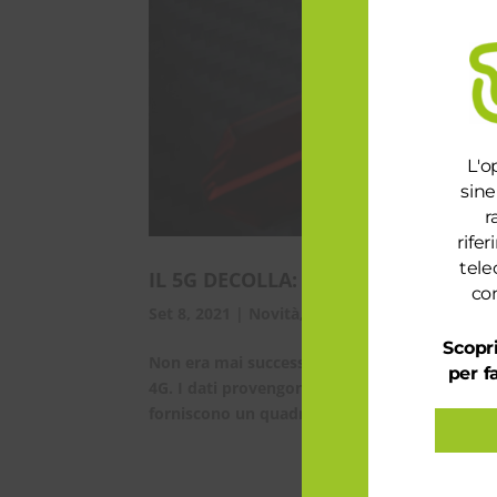
L'o
sine
r
rife
tele
IL 5G DECOLLA: I NUOVI ABBONAM
con
Set 8, 2021
|
Novità
,
Telefonia e Internet
Scopri
Non era mai successo: per la prima volta dall
per f
4G. I dati provengono dall’ultimo Mobility Re
forniscono un quadro generale della situazion