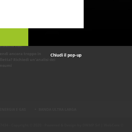
COLI RECENTI
CATEGORIE
Categorie
 prestazioni della tua rete
ternet non ti soddisfano? Ci
nsiamo noi!
endi ancora troppo in
Chiudi il pop-up
lletta? Richiedi un’analisi dei
nsumi
ENERGIA E GAS
BANDA ULTRA LARGA
7434 - Copyright © 2020 - Powered & Design by
DWMP Srl | WebCore ©