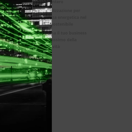
mondo intero
La digitalizzazione per
l’efficienza energetica nel
mondo sostenibile
Trasforma il tuo business
con il massimo della
connettività
i in