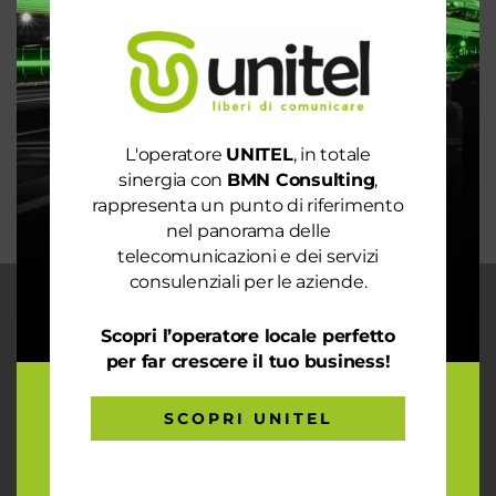
un’analisi dei consumi
Rete 6G dal 2030. La rivoluzione che cambierà il
mondo intero
La digitalizzazione per l’efficienza energetica nel
mondo sostenibile
L'operatore
UNITEL
, in totale
Trasforma il tuo business con il massimo della
sinergia con
BMN Consulting
,
connettività
rappresenta un punto di riferimento
nel panorama delle
telecomunicazioni e dei servizi
consulenziali per le aziende.
CHI SIAMO
Scopri l’operatore locale perfetto
Garantiamo la massima flessibilità e
per far crescere il tuo business!
prontezza nell’accogliere ogni richiesta
sul fronte telecomunicazioni, energia e
SCOPRI UNITEL
gas, conciliazioni, soluzioni digitali
tramite consulenze professionali 4.0.