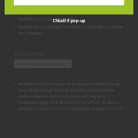
ARTICOLI RECENTI
Le prestazioni della tua rete internet non ti
soddisfano? Ci pensiamo noi!
Chiudi il pop-up
Spendi ancora troppo in bolletta? Richiedi un’analisi
dei consumi
CATEGORIE
Categorie
Obblighi informativi per le erogazioni pubbliche: gli
aiuti di Stato e gli aiuti de minimis ricevuti dalla
nostra impresa sono contenuti nel Registro
nazionale degli aiuti di Stato di cui all’art. 52 della L.
234/2012 a cui si rinvia e consultabili al seguente
link