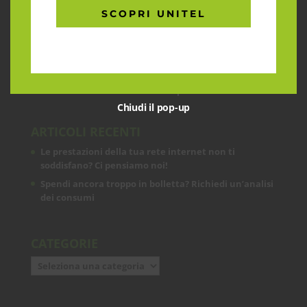
CHI SIAMO
SCOPRI UNITEL
Garantiamo la massima flessibilità e
prontezza nell’accogliere ogni richiesta
sul fronte telecomunicazioni, energia e
gas, conciliazioni, soluzioni digitali
tramite consulenze professionali 4.0.
Chiudi il pop-up
ARTICOLI RECENTI
Le prestazioni della tua rete internet non ti
soddisfano? Ci pensiamo noi!
Spendi ancora troppo in bolletta? Richiedi un’analisi
dei consumi
CATEGORIE
Categorie