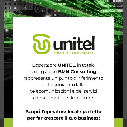
Articoli recenti
Le prestazioni della tua rete internet non ti
soddisfano? Ci pensiamo noi!
Spendi ancora troppo in bolletta? Richiedi
un’analisi dei consumi
Rete 6G dal 2030. La rivoluzione che cambierà il
L'operatore
UNITEL
, in totale
mondo intero
sinergia con
BMN Consulting
,
La digitalizzazione per l’efficienza energetica nel
rappresenta un punto di riferimento
mondo sostenibile
nel panorama delle
telecomunicazioni e dei servizi
Trasforma il tuo business con il massimo della
consulenziali per le aziende.
connettività
Scopri l’operatore locale perfetto
per far crescere il tuo business!