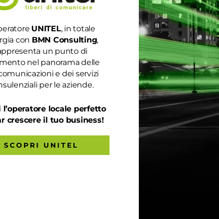
peratore
UNITEL
, in totale
rgia con
BMN Consulting
,
appresenta un punto di
rimento nel panorama delle
comunicazioni e dei servizi
sulenziali per le aziende.
 l’operatore locale perfetto
ar crescere il tuo business!
SCOPRI UNITEL
COLI RECENTI
CATEGORIE
Categorie
 prestazioni della tua rete
ternet non ti soddisfano? Ci
nsiamo noi!
endi ancora troppo in