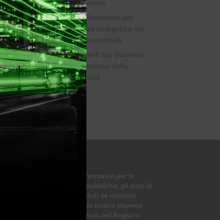
mondo intero
La digitalizzazione per
l’efficienza energetica nel
mondo sostenibile
Trasforma il tuo business
con il massimo della
connettività
Obblighi informativi per le
erogazioni pubbliche: gli aiuti di
Stato e gli aiuti de minimis
ricevuti dalla nostra impresa
sono contenuti nel Registro