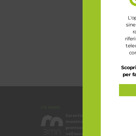
L'o
sine
r
rife
tele
con
Scopri
per f
CHI SIAMO
ARTI
Garantiamo la
Le
massima flessibilità e
in
prontezza
pe
nell’accogliere ogni
Sp