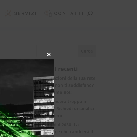
SERVIZI
CONTATTI
Close
this
Articoli recenti
module
Le prestazioni della tua rete
internet non ti soddisfano?
Ci pensiamo noi!
Spendi ancora troppo in
bolletta? Richiedi un’analisi
dei consumi
Rete 6G dal 2030. La
rivoluzione che cambierà il