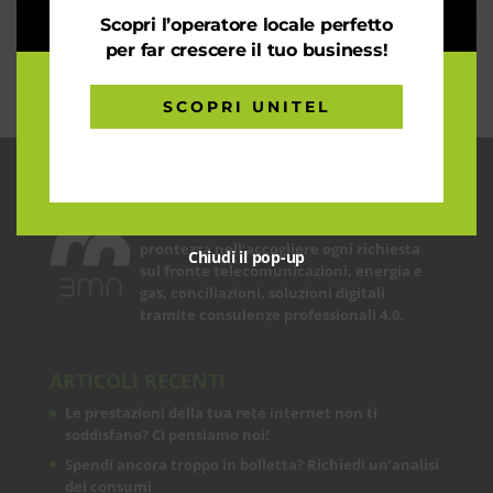
mondo sostenibile
Scopri l’operatore locale perfetto
Trasforma il tuo business con il massimo della
per far crescere il tuo business!
connettività
SCOPRI UNITEL
CHI SIAMO
Garantiamo la massima flessibilità e
prontezza nell’accogliere ogni richiesta
Chiudi il pop-up
sul fronte telecomunicazioni, energia e
gas, conciliazioni, soluzioni digitali
tramite consulenze professionali 4.0.
ARTICOLI RECENTI
Le prestazioni della tua rete internet non ti
soddisfano? Ci pensiamo noi!
Spendi ancora troppo in bolletta? Richiedi un’analisi
dei consumi