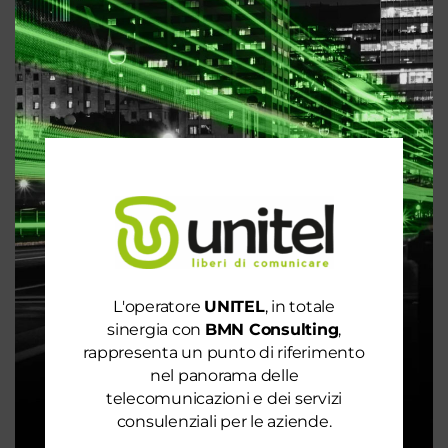
Articoli recenti
Le prestazioni della tua rete internet non ti
soddisfano? Ci pensiamo noi!
L'operatore
UNITEL
, in totale
Spendi ancora troppo in bolletta? Richiedi
sinergia con
BMN Consulting
,
un’analisi dei consumi
rappresenta un punto di riferimento
Rete 6G dal 2030. La rivoluzione che cambierà il
nel panorama delle
mondo intero
telecomunicazioni e dei servizi
consulenziali per le aziende.
La digitalizzazione per l’efficienza energetica nel