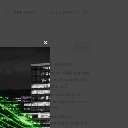
SERVIZI
CONTATTI
Close
this
module
Articoli recenti
Le prestazioni della tua rete
internet non ti soddisfano?
Ci pensiamo noi!
Spendi ancora troppo in
bolletta? Richiedi un’analisi
dei consumi
Rete 6G dal 2030. La
rivoluzione che cambierà il