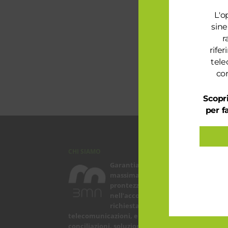
L'o
sine
r
rife
tele
con
Scopri
per f
CHI SIAMO
ARTI
Garantiamo la
Le
massima flessibilità e
in
prontezza
pe
nell’accogliere ogni
Sp
richiesta sul fronte
bo
telecomunicazioni, energia e gas,
co
conciliazioni, soluzioni digitali