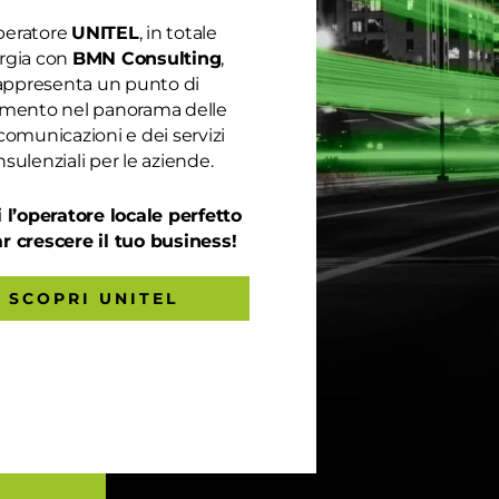
peratore
UNITEL
, in totale
rgia con
BMN Consulting
,
appresenta un punto di
rimento nel panorama delle
comunicazioni e dei servizi
sulenziali per le aziende.
 l’operatore locale perfetto
ar crescere il tuo business!
SCOPRI UNITEL
COLI RECENTI
CATEGORIE
Categorie
 prestazioni della tua rete
ternet non ti soddisfano? Ci
nsiamo noi!
endi ancora troppo in
lletta? Richiedi un’analisi dei
nsumi