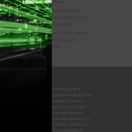
mondo intero
La digitalizzazione per
l’efficienza energetica nel
mondo sostenibile
Trasforma il tuo business
con il massimo della
connettività
Obblighi informativi per le
erogazioni pubbliche: gli aiuti di
Stato e gli aiuti de minimis
ricevuti dalla nostra impresa
sono contenuti nel Registro
nazionale degli aiuti di Stato di
cui all’art. 52 della L. 234/2012 a
cui si rinvia e consultabili al