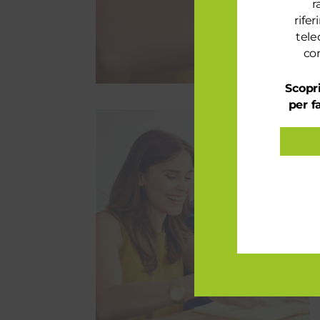
r
rife
tele
con
Scopri
per f