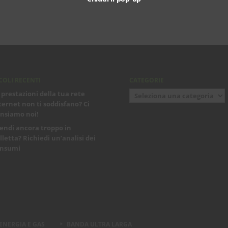
COLI RECENTI
CATEGORIE
Categorie
 prestazioni della tua rete
ternet non ti soddisfano? Ci
nsiamo noi!
endi ancora troppo in
lletta? Richiedi un’analisi dei
nsumi
ENERGIA E GAS
BANDA ULTRA LARGA