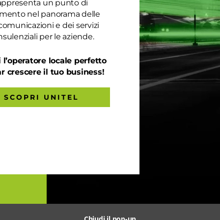
appresenta un punto di
rimento nel panorama delle
comunicazioni e dei servizi
sulenziali per le aziende.
 l’operatore locale perfetto
ar crescere il tuo business!
SCOPRI UNITEL
Chiudi il pop-up