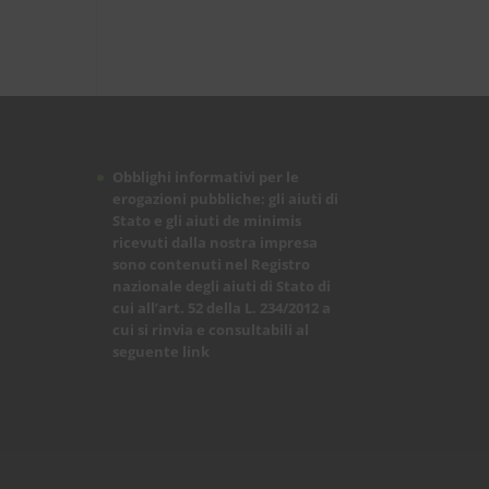
Obblighi informativi per le
erogazioni pubbliche: gli aiuti di
Stato e gli aiuti de minimis
ricevuti dalla nostra impresa
sono contenuti nel Registro
nazionale degli aiuti di Stato di
cui all’art. 52 della L. 234/2012 a
cui si rinvia e consultabili al
seguente
link