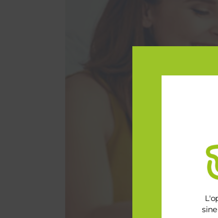
L'o
sine