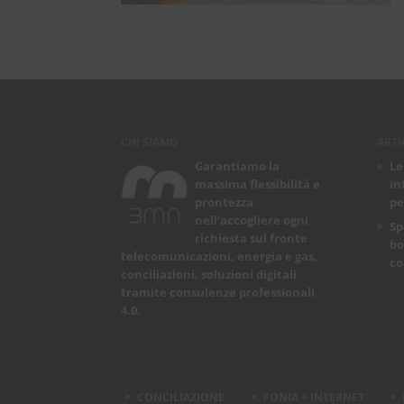
CHI SIAMO
ARTI
Garantiamo la
Le
massima flessibilità e
in
prontezza
pe
nell’accogliere ogni
Sp
richiesta sul fronte
bo
telecomunicazioni, energia e gas,
co
conciliazioni, soluzioni digitali
tramite consulenze professionali
4.0.
CONCILIAZIONE
FONIA + INTERNET