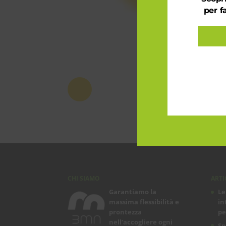
per f
CHI SIAMO
ARTI
Garantiamo la
Le
massima flessibilità e
in
prontezza
pe
nell’accogliere ogni
Sp