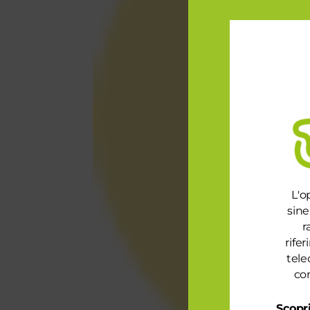
L'o
sine
r
rife
tele
con
Scopri