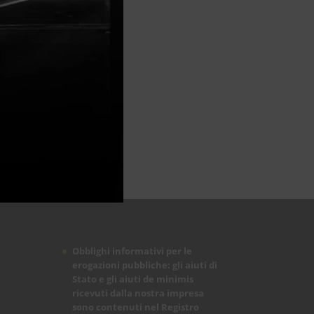
Obblighi informativi per le
erogazioni pubbliche: gli aiuti di
Stato e gli aiuti de minimis
ricevuti dalla nostra impresa
sono contenuti nel Registro