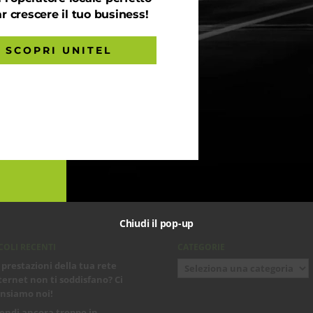
ar crescere il tuo business!
SCOPRI UNITEL
Chiudi il pop-up
COLI RECENTI
CATEGORIE
Categorie
 prestazioni della tua rete
ternet non ti soddisfano? Ci
nsiamo noi!
endi ancora troppo in