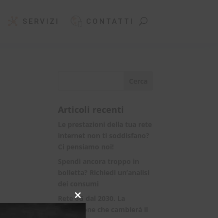
SERVIZI
CONTATTI
Articoli recenti
Le prestazioni della tua rete
internet non ti soddisfano?
Ci pensiamo noi!
Spendi ancora troppo in
bolletta? Richiedi un’analisi
dei consumi
Rete 6G dal 2030. La
Close
rivoluzione che cambierà il
this