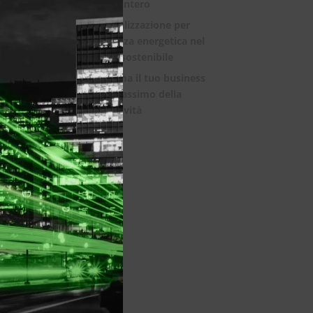
module
mondo intero
La digitalizzazione per
l’efficienza energetica nel
mondo sostenibile
Trasforma il tuo business
con il massimo della
connettività