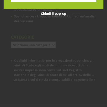
Le prestazioni della tua rete internet non ti
soddisfano? Ci pensiamo noi!
Chiudi il pop-up
Spendi ancora troppo in bolletta? Richiedi un’analisi
dei consumi
CATEGORIE
Categorie
Obblighi informativi per le erogazioni pubbliche: gli
aiuti di Stato e gli aiuti de minimis ricevuti dalla
nostra impresa sono contenuti nel Registro
nazionale degli aiuti di Stato di cui all’art. 52 della L.
234/2012 a cui si rinvia e consultabili al seguente
link