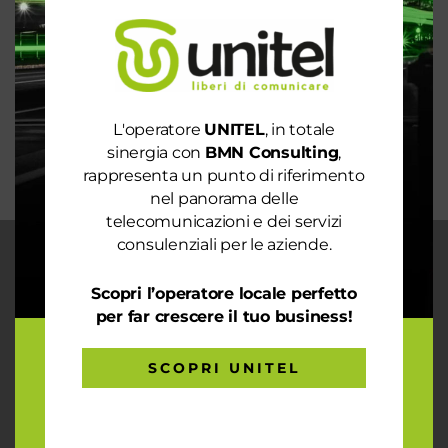
Rete 6G dal 2030. La rivoluzione che cambierà il
mondo intero
La digitalizzazione per l’efficienza energetica nel
mondo sostenibile
Trasforma il tuo business con il massimo della
L'operatore
UNITEL
, in totale
connettività
sinergia con
BMN Consulting
,
rappresenta un punto di riferimento
nel panorama delle
telecomunicazioni e dei servizi
consulenziali per le aziende.
CHI SIAMO
Scopri l’operatore locale perfetto
Garantiamo la massima flessibilità e
per far crescere il tuo business!
prontezza nell’accogliere ogni richiesta
sul fronte telecomunicazioni, energia e
gas, conciliazioni, soluzioni digitali
SCOPRI UNITEL
tramite consulenze professionali 4.0.
ARTICOLI RECENTI