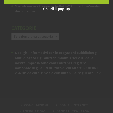
Spendi ancora troppo in bolletta? Richiedi un’analisi
Chiudi il pop-up
dei consumi
CATEGORIE
Categorie
Obblighi informativi per le erogazioni pubbliche: gli
aiuti di Stato e gli aiuti de minimis ricevuti dalla
nostra impresa sono contenuti nel Registro
nazionale degli aiuti di Stato di cui all’art. 52 della L.
234/2012 a cui si rinvia e consultabili al seguente
link
CONCILIAZIONE
FONIA + INTERNET
ENERGIA E GAS
BANDA ULTRA LARGA