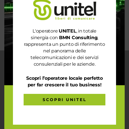
La digitalizzazione per l’efficienza energetica nel
mondo sostenibile
Trasforma il tuo business con il massimo della
connettività
L'operatore
UNITEL
, in totale
sinergia con
BMN Consulting
,
rappresenta un punto di riferimento
nel panorama delle
telecomunicazioni e dei servizi
consulenziali per le aziende.
CHI SIAMO
Garantiamo la massima flessibilità e
Scopri l’operatore locale perfetto
prontezza nell’accogliere ogni richiesta
per far crescere il tuo business!
sul fronte telecomunicazioni, energia e
gas, conciliazioni, soluzioni digitali
tramite consulenze professionali 4.0.
SCOPRI UNITEL
ARTICOLI RECENTI
Le prestazioni della tua rete internet non ti
soddisfano? Ci pensiamo noi!