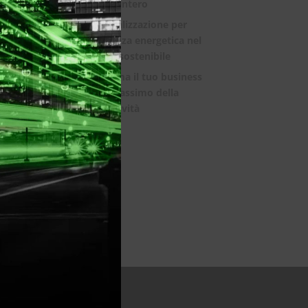
mondo intero
La digitalizzazione per
l’efficienza energetica nel
mondo sostenibile
Trasforma il tuo business
con il massimo della
connettività