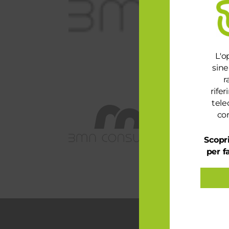
L'o
sine
r
rife
tele
con
Scopri
per f