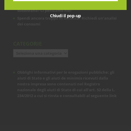
Le prestazioni della tua rete internet non ti
soddisfano? Ci pensiamo noi!
Chiudi il pop-up
Spendi ancora troppo in bolletta? Richiedi un’analisi
dei consumi
CATEGORIE
Categorie
Obblighi informativi per le erogazioni pubbliche: gli
aiuti di Stato e gli aiuti de minimis ricevuti dalla
nostra impresa sono contenuti nel Registro
nazionale degli aiuti di Stato di cui all’art. 52 della L.
234/2012 a cui si rinvia e consultabili al seguente
link