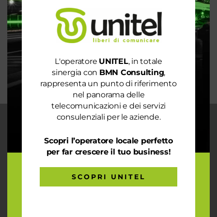
Rete 6G dal 2030. La rivoluzione che cambierà il
mondo intero
La digitalizzazione per l’efficienza energetica nel
mondo sostenibile
Trasforma il tuo business con il massimo della
L'operatore
UNITEL
, in totale
connettività
sinergia con
BMN Consulting
,
rappresenta un punto di riferimento
nel panorama delle
telecomunicazioni e dei servizi
consulenziali per le aziende.
CHI SIAMO
Scopri l’operatore locale perfetto
Garantiamo la massima flessibilità e
per far crescere il tuo business!
prontezza nell’accogliere ogni richiesta
sul fronte telecomunicazioni, energia e
gas, conciliazioni, soluzioni digitali
SCOPRI UNITEL
tramite consulenze professionali 4.0.
ARTICOLI RECENTI