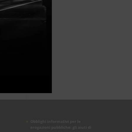
Obblighi informativi per le
erogazioni pubbliche: gli aiuti di