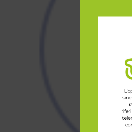
L'o
sine
r
rife
tele
con