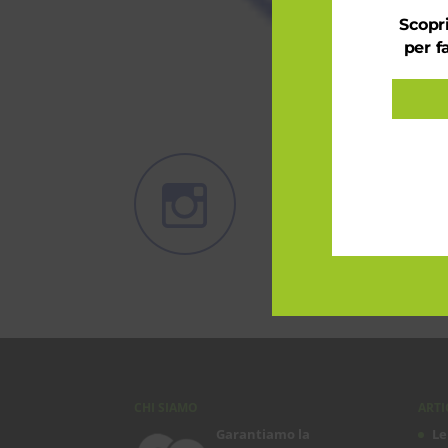
Scopri
per f
CHI SIAMO
ARTI
Garantiamo la
Le