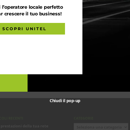
 l’operatore locale perfetto
ar crescere il tuo business!
SCOPRI UNITEL
Chiudi il pop-up
COLI RECENTI
CATEGORIE
Categorie
 prestazioni della tua rete