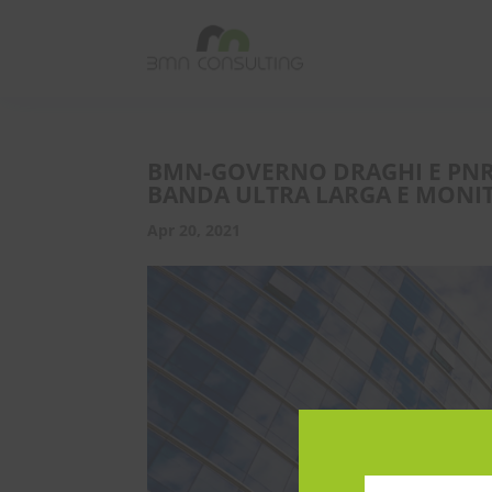
BMN-GOVERNO DRAGHI E PNRR
BANDA ULTRA LARGA E MONIT
Apr 20, 2021