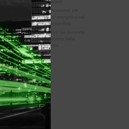
mondo intero
La digitalizzazione per
l’efficienza energetica nel
mondo sostenibile
Trasforma il tuo business
con il massimo della
connettività