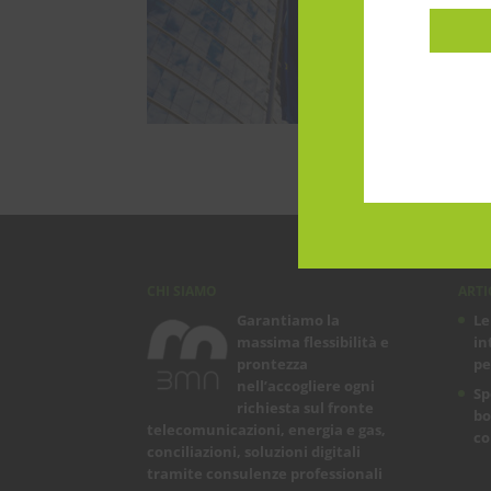
CHI SIAMO
ARTI
Garantiamo la
Le
massima flessibilità e
in
prontezza
pe
nell’accogliere ogni
Sp
richiesta sul fronte
bo
telecomunicazioni, energia e gas,
co
conciliazioni, soluzioni digitali
tramite consulenze professionali