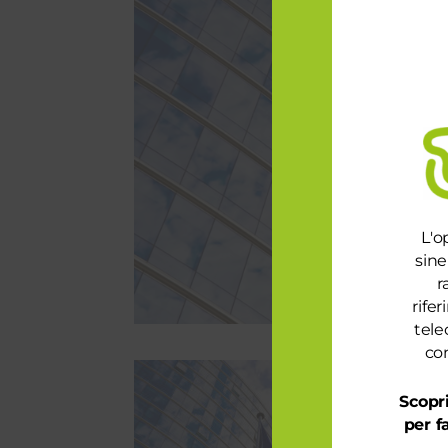
L'o
sine
r
rife
tele
con
Scopri
per f