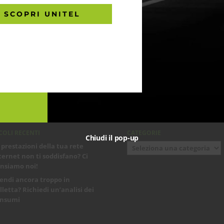
SCOPRI UNITEL
COLI RECENTI
CATEGORIE
Chiudi il pop-up
Categorie
 prestazioni della tua rete
ternet non ti soddisfano? Ci
nsiamo noi!
endi ancora troppo in
lletta? Richiedi un’analisi dei
nsumi