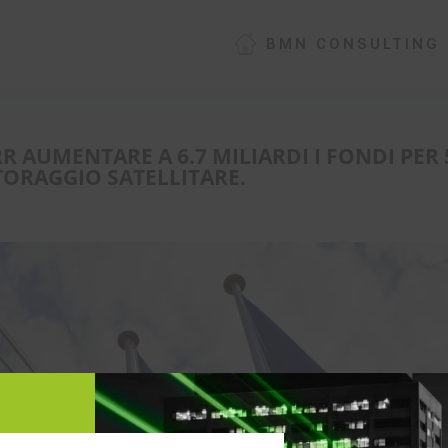
BMN CONSULTING
 AUMENTARE A 6.7 MILIARDI I FONDI PER 
ORAGGIO SATELLITARE.