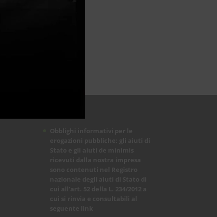
Obblighi informativi per le
erogazioni pubbliche: gli aiuti di
Stato e gli aiuti de minimis
ricevuti dalla nostra impresa
sono contenuti nel Registro
nazionale degli aiuti di Stato di
cui all’art. 52 della L. 234/2012 a
cui si rinvia e consultabili al
seguente
link