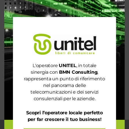
Articoli recenti
Le prestazioni della tua rete internet non ti
soddisfano? Ci pensiamo noi!
Spendi ancora troppo in bolletta? Richiedi
un’analisi dei consumi
Rete 6G dal 2030. La rivoluzione che cambierà il
L'operatore
UNITEL
, in totale
mondo intero
sinergia con
BMN Consulting
,
La digitalizzazione per l’efficienza energetica nel
rappresenta un punto di riferimento
mondo sostenibile
nel panorama delle
telecomunicazioni e dei servizi
Trasforma il tuo business con il massimo della
consulenziali per le aziende.
connettività
Scopri l’operatore locale perfetto
per far crescere il tuo business!