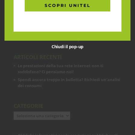
CHI SIAMO
SCOPRI UNITEL
Garantiamo la massima flessibilità e
prontezza nell’accogliere ogni richiesta
sul fronte telecomunicazioni, energia e
gas, conciliazioni, soluzioni digitali
tramite consulenze professionali 4.0.
Chiudi il pop-up
ARTICOLI RECENTI
Le prestazioni della tua rete internet non ti
soddisfano? Ci pensiamo noi!
Spendi ancora troppo in bolletta? Richiedi un’analisi
dei consumi
CATEGORIE
Categorie