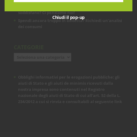
Le prestazioni della tua rete internet non ti
soddisfano? Ci pensiamo noi!
Chiudi il pop-up
Spendi ancora troppo in bolletta? Richiedi un’analisi
dei consumi
CATEGORIE
Categorie
Obblighi informativi per le erogazioni pubbliche: gli
aiuti di Stato e gli aiuti de minimis ricevuti dalla
nostra impresa sono contenuti nel Registro
nazionale degli aiuti di Stato di cui all’art. 52 della L.
234/2012 a cui si rinvia e consultabili al seguente
link