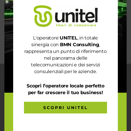
Rete 6G dal 2030. La rivoluzione che cambierà il
mondo intero
La digitalizzazione per l’efficienza energetica nel
mondo sostenibile
Trasforma il tuo business con il massimo della
L'operatore
UNITEL
, in totale
connettività
sinergia con
BMN Consulting
,
rappresenta un punto di riferimento
nel panorama delle
telecomunicazioni e dei servizi
consulenziali per le aziende.
CHI SIAMO
Scopri l’operatore locale perfetto
Garantiamo la massima flessibilità e
per far crescere il tuo business!
prontezza nell’accogliere ogni richiesta
sul fronte telecomunicazioni, energia e
gas, conciliazioni, soluzioni digitali
SCOPRI UNITEL
tramite consulenze professionali 4.0.
ARTICOLI RECENTI