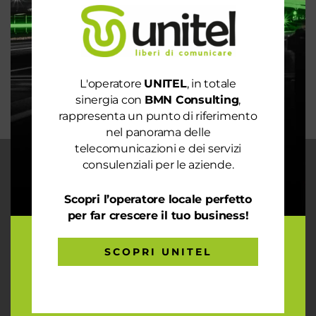
mondo intero
La digitalizzazione per l’efficienza energetica nel
mondo sostenibile
Trasforma il tuo business con il massimo della
L'operatore
UNITEL
, in totale
connettività
sinergia con
BMN Consulting
,
rappresenta un punto di riferimento
nel panorama delle
telecomunicazioni e dei servizi
consulenziali per le aziende.
CHI SIAMO
Garantiamo la massima flessibilità e
Scopri l’operatore locale perfetto
prontezza nell’accogliere ogni richiesta
per far crescere il tuo business!
sul fronte telecomunicazioni, energia e
gas, conciliazioni, soluzioni digitali
SCOPRI UNITEL
tramite consulenze professionali 4.0.
ARTICOLI RECENTI
Le prestazioni della tua rete internet non ti