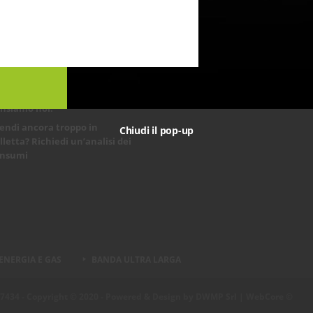
COLI RECENTI
CATEGORIE
Categorie
 prestazioni della tua rete
ternet non ti soddisfano? Ci
nsiamo noi!
endi ancora troppo in
Chiudi il pop-up
lletta? Richiedi un’analisi dei
nsumi
ENERGIA E GAS
BANDA ULTRA LARGA
7434 - Copyright © 2020 - Powered & Design by
DWMP Srl | WebCore ©