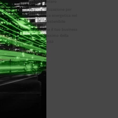
mondo intero
La digitalizzazione per
l’efficienza energetica nel
mondo sostenibile
Trasforma il tuo business
con il massimo della
connettività