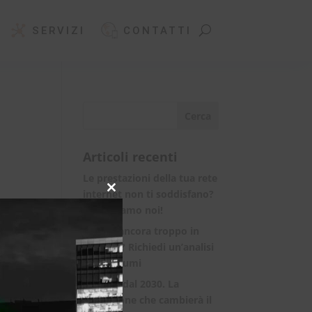
SERVIZI
CONTATTI
Articoli recenti
Le prestazioni della tua rete
internet non ti soddisfano?
Close
this
Ci pensiamo noi!
module
Spendi ancora troppo in
bolletta? Richiedi un’analisi
dei consumi
Rete 6G dal 2030. La
rivoluzione che cambierà il