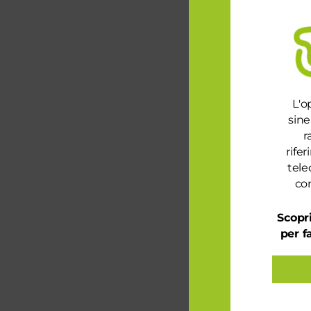
L'o
sine
r
rife
tele
con
Scopri
per f