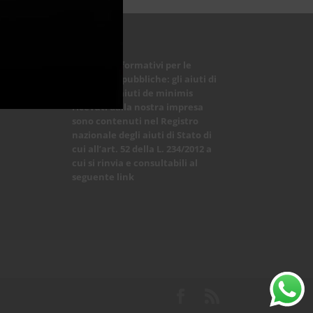
Obblighi informativi per le
erogazioni pubbliche: gli aiuti di
Stato e gli aiuti de minimis
ricevuti dalla nostra impresa
sono contenuti nel Registro
nazionale degli aiuti di Stato di
cui all’art. 52 della L. 234/2012 a
cui si rinvia e consultabili al
seguente
link