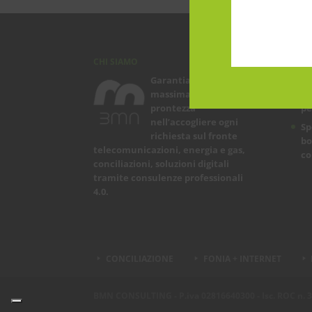
CHI SIAMO
ARTI
Garantiamo la
Le
massima flessibilità e
in
prontezza
pe
nell’accogliere ogni
Sp
richiesta sul fronte
bo
telecomunicazioni, energia e gas,
co
conciliazioni, soluzioni digitali
tramite consulenze professionali
4.0.
CONCILIAZIONE
FONIA + INTERNET
BMN CONSULTING - P.iva 02816640300 - Isc. ROC n. 3