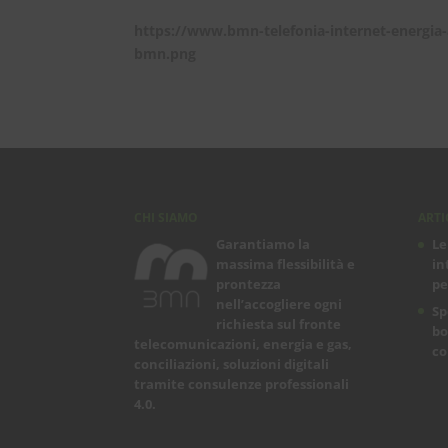
https://www.bmn-telefonia-internet-energia
bmn.png
CHI SIAMO
ARTI
Garantiamo la
Le
massima flessibilità e
in
prontezza
pe
nell’accogliere ogni
Sp
richiesta sul fronte
bo
telecomunicazioni, energia e gas,
co
conciliazioni, soluzioni digitali
tramite consulenze professionali
4.0.