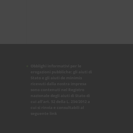
Obblighi informativi per le
erogazioni pubbliche: gli aiuti di
Stato e gli aiuti de minimis
ricevuti dalla nostra impresa
sono contenuti nel Registro
nazionale degli aiuti di Stato di
cui all’art. 52 della L. 234/2012 a
cui si rinvia e consultabili al
seguente
link