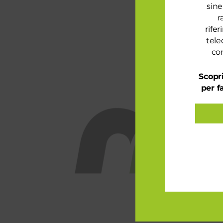
sine
r
rife
tele
con
Scopri
per f