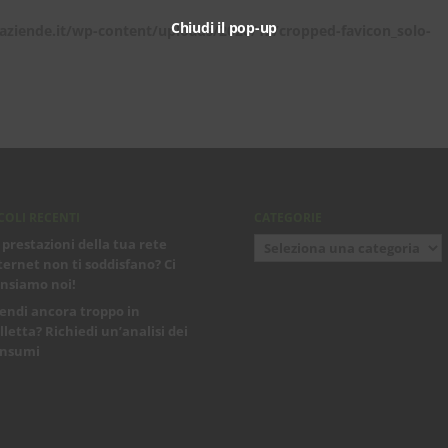
Chiudi il pop-up
-aziende.it/wp-content/uploads/2020/12/cropped-favicon_solo-
COLI RECENTI
CATEGORIE
Categorie
 prestazioni della tua rete
ternet non ti soddisfano? Ci
nsiamo noi!
endi ancora troppo in
lletta? Richiedi un’analisi dei
nsumi