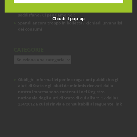
Le prestazioni della tua rete internet non ti
soddisfano? Ci pensiamo noi!
Chiudi il pop-up
Spendi ancora troppo in bolletta? Richiedi un’analisi
dei consumi
CATEGORIE
Categorie
Obblighi informativi per le erogazioni pubbliche: gli
aiuti di Stato e gli aiuti de minimis ricevuti dalla
nostra impresa sono contenuti nel Registro
nazionale degli aiuti di Stato di cui all’art. 52 della L.
234/2012 a cui si rinvia e consultabili al seguente
link