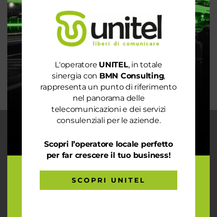
Rete 6G dal 2030. La rivoluzione che cambierà il
mondo intero
La digitalizzazione per l’efficienza energetica nel
mondo sostenibile
L'operatore
UNITEL
, in totale
Trasforma il tuo business con il massimo della
sinergia con
BMN Consulting
,
connettività
rappresenta un punto di riferimento
nel panorama delle
telecomunicazioni e dei servizi
consulenziali per le aziende.
CHI SIAMO
Scopri l’operatore locale perfetto
Garantiamo la massima flessibilità e
per far crescere il tuo business!
prontezza nell’accogliere ogni richiesta
sul fronte telecomunicazioni, energia e
gas, conciliazioni, soluzioni digitali
SCOPRI UNITEL
tramite consulenze professionali 4.0.
ARTICOLI RECENTI