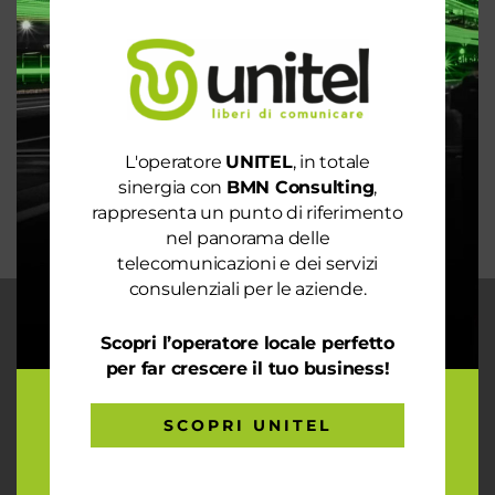
Spendi ancora troppo in bolletta? Richiedi
un’analisi dei consumi
Rete 6G dal 2030. La rivoluzione che cambierà il
mondo intero
La digitalizzazione per l’efficienza energetica nel
mondo sostenibile
L'operatore
UNITEL
, in totale
Trasforma il tuo business con il massimo della
sinergia con
BMN Consulting
,
connettività
rappresenta un punto di riferimento
nel panorama delle
telecomunicazioni e dei servizi
consulenziali per le aziende.
CHI SIAMO
Scopri l’operatore locale perfetto
per far crescere il tuo business!
Garantiamo la massima flessibilità e
prontezza nell’accogliere ogni richiesta
sul fronte telecomunicazioni, energia e
SCOPRI UNITEL
gas, conciliazioni, soluzioni digitali
tramite consulenze professionali 4.0.