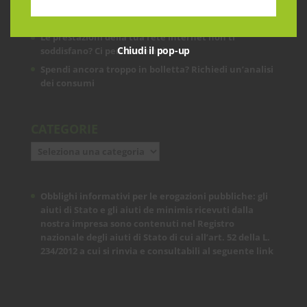
ARTICOLI RECENTI
Le prestazioni della tua rete internet non ti
Chiudi il pop-up
soddisfano? Ci pensiamo noi!
Spendi ancora troppo in bolletta? Richiedi un’analisi
dei consumi
CATEGORIE
Categorie
Obblighi informativi per le erogazioni pubbliche: gli
aiuti di Stato e gli aiuti de minimis ricevuti dalla
nostra impresa sono contenuti nel Registro
nazionale degli aiuti di Stato di cui all’art. 52 della L.
234/2012 a cui si rinvia e consultabili al seguente
link