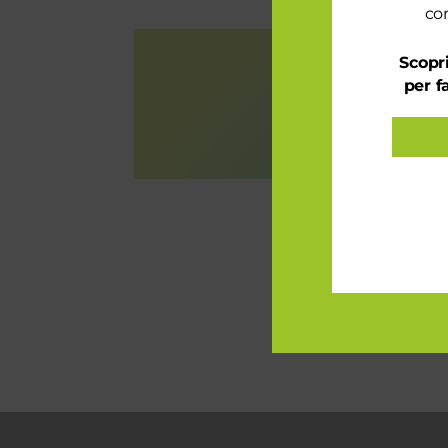
con
Scopri
per f