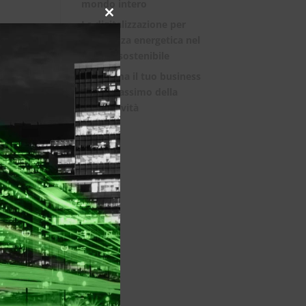
mondo intero
Close
La digitalizzazione per
this
l’efficienza energetica nel
module
mondo sostenibile
Trasforma il tuo business
con il massimo della
connettività