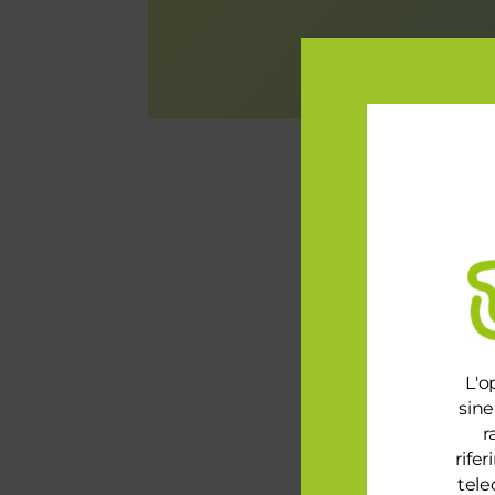
L'o
sine
r
rife
tele